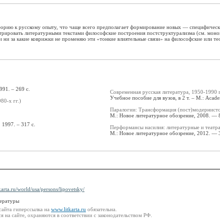
теорию к русскому опыту, что чаще всего предполагает формирование новых — специфичес
трировать литературными текстами философские построения постструктурализма (см. мон
 и ни за какие коврижки не променяю эти «тонкие влиятельные связи» на философские или те
991. – 269 с.
Современная русская литература, 1950-1990 
Учебное пособие для вузов, в 2 т. – М.: Acad
80-х гг.)
Паралогии: Трансформация (пост)модернистск
М.: Новое литературное обозрение, 2008. — 8
1997. – 317 с.
Перформансы насилия: литературные и театр
М.: Новое литературное обозрение, 2012. — 3
karta.ru/world/usa/persons/lipovetsky/
тературы
сайта гиперссылка на
www.litkarta.ru
обязательна.
 на сайте, охраняются в соответствии с законодательством РФ.