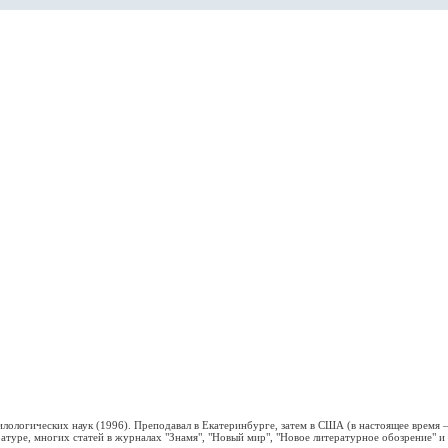
ологических наук (1996). Преподавал в Екатеринбурге, затем в США (в настоящее время – 
атуре, многих статей в журналах "Знамя", "Новый мир", "Новое литературное обозрение" и 