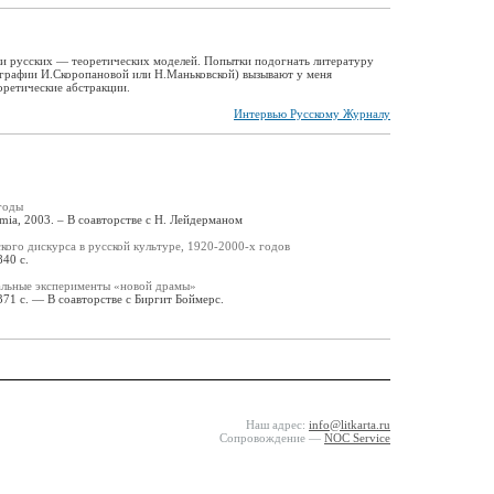
ки русских — теоретических моделей. Попытки подогнать литературу
ографии И.Скоропановой или Н.Маньковской) вызывают у меня
оретические абстракции.
Интервью Русскому Журналу
годы
emia, 2003. – В соавторстве с Н. Лейдерманом
ого дискурса в русской культуре, 1920-2000-х годов
40 с.
альные эксперименты «новой драмы»
71 с. — В соавторстве с Биргит Боймерс.
Наш адрес:
info@litkarta.ru
Сопровождение —
NOC Service