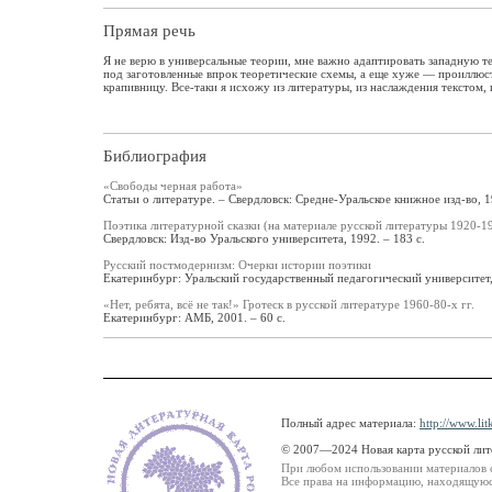
Прямая речь
Я не верю в универсальные теории, мне важно адаптировать западную 
под заготовленные впрок теоретические схемы, а еще хуже — проиллюс
крапивницу. Все-таки я исхожу из литературы, из наслаждения текстом,
Библиография
«Свободы черная работа»
Статьи о литературе. – Свердловск: Средне-Уральское книжное изд-во, 1
Поэтика литературной сказки (на материале русской литературы 1920-19
Свердловск: Изд-во Уральского университета, 1992. – 183 с.
Русский постмодернизм: Очерки истории поэтики
Екатеринбург: Уральский государственный педагогический университет, 
«Нет, ребята, всё не так!» Гротеск в русской литературе 1960-80-х гг.
Екатеринбург: АМБ, 2001. – 60 с.
Полный адрес материала:
http://www.lit
© 2007—2024 Новая карта русской ли
При любом использовании материалов 
Все права на информацию, находящуюся