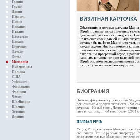
Греция
Грузия
Дания
Израиль
ВИЗИТНАЯ КАРТОЧКА
Индия
Испания
Объявления, в которых матушка Мария
Юрий и раньше читал в местных газетах
Италия
целительницы, свесив голову, висел Спас
Казахстан
не изменил своей давней и, надо сказат
Канада
взглянул бы на фото Марии-целительниц
каждая ладонь Иисуса пронзена крупны
Киргизия
Спасителя покоятся в ее глубоком пупке
Латвия
откровенно прозрачной блузе, с распя
Литва
канонам, в пупок истинно красивой же
Юрий всю ночь экспериментировал с жен
Молдавия
Зато в ту ночь она зачала ему дочь.
Нидерланды
Польша
США
Узбекистан
Финляндия
БИОГРАФИЯ
Франция
Чехия
Окончил факультет журналистики Молдавс
Швейцария
региональном представительстве «Комсом
Швеция
журнале «Новый мир». Лауреат премии «
лист в номинации «Малая проза» (2001), 
Эстония
Япония
ПРЯМАЯ РЕЧЬ
Уходя, Россия оставила Молдавии свой ве
свои книги. Это не русская литература. 
вскормлена плотью Молдавии, вспоена ее