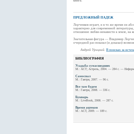
книга.
ПРЕДЛОЖНЫЙ ПАДЕЖ
Лорченков играет, и в то же время он аб
характерно для современной литературы,
отношение любви-ненависти к земле, на к
Значительная фигура — Владимир Лорченк
очередной раз показал (и доказал) возмо
Андрей Урицкий
.
В поисках за исче
БИБЛИОГРАФИЯ
Усадьба сумасшедших
М.: АСТ; Астрель, 2004. — 284 с. — Неформ
Самосвал
М.: Гаятри, 2007. — 96 с.
Все там будем
М.: Гаятри, 2008. — 336 с.
Букварь
М.: LiveBook, 2008. — 287 с.
Время ацтеков
М.: АСТ, 2009. — 189 с.