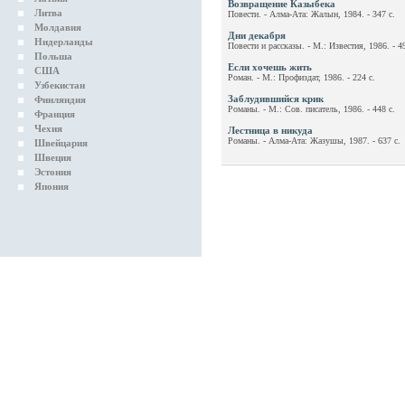
Возвращение Казыбека
Литва
Повести. - Алма-Ата: Жалын, 1984. - 347 с.
Молдавия
Дни декабря
Нидерланды
Повести и рассказы. - М.: Известия, 1986. - 49
Польша
Если хочешь жить
США
Роман. - М.: Профиздат, 1986. - 224 с.
Узбекистан
Заблудившийся крик
Финляндия
Романы. - М.: Сов. писатель, 1986. - 448 с.
Франция
Чехия
Лестница в никуда
Романы. - Алма-Ата: Жазушы, 1987. - 637 с.
Швейцария
Швеция
Эстония
Япония