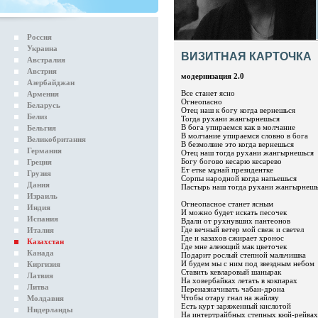
Россия
Украина
ВИЗИТНАЯ КАРТОЧКА
Австралия
Австрия
модернизация 2.0
Азербайджан
Все станет ясно
Армения
Огнеопасно
Беларусь
Отец наш к богу когда вернешься
Белиз
Тогда рухани жангырнешься
В бога упираемся как в молчание
Бельгия
В молчание упираемся словно в бога
Великобритания
В безмолвие это когда вернешься
Германия
Отец наш тогда рухани жангырнешься
Богу богово кесарю кесарево
Греция
Ет етке мұнай президентке
Грузия
Сорпы народной когда напьешься
Дания
Пастырь наш тогда рухани жангырнешь
Израиль
Огнеопасное станет ясным
Индия
И можно будет искать песочек
Испания
Вдали от рухнувших пантеонов
Где вечный ветер мой свеж и светел
Италия
Где и казахов сжирает хронос
Казахстан
Где мне алеющий мак цветочек
Канада
Подарит рослый степной мальчишка
И будем мы с ним под звездным небом
Киргизия
Ставить кевларовый шанырак
Латвия
На ховербайках летать в кокпарах
Литва
Переназначивать чабан-дрона
Чтобы отару гнал на жайляу
Молдавия
Есть курт заряженный кислотой
Нидерланды
На интертрайбных степных кюй-рейвах