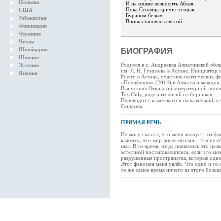
Польша
И на кошме возносить Аблая
Пока Столица кричит сгорая
США
Бураном белым
Узбекистан
Вновь становясь святой
Финляндия
Франция
Чехия
Швейцария
БИОГРАФИЯ
Швеция
Родился в с. Андреевка Алматинской обл
Эстония
им. Л. Н. Гумилева в Астане. Инициатор 
Япония
Poetry в Астане, участник поэтических ф
«Полифония» (2014) в Алматы и междунар
Выпускник Открытой литературной школы
TextOnly, ряде антологий и сборников.
Переводит с казахского и на казахский, в
Сенькова.
ПРЯМАЯ РЕЧЬ
Не могу сказать, что меня волнует тот фа
кажется, что мир после поэзии – это поэт
rasa. В то время, когда появилось это наз
эстетикой постапокалипсиса, если это мо
разрушенные пространства, которые одн
Этот феномен меня увлёк. Что одно и то
то же самое время ничего из этого больш