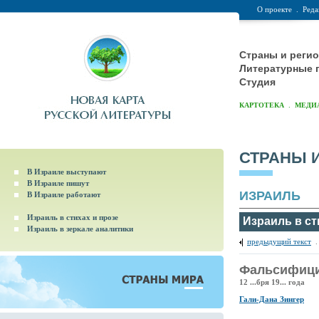
О проекте
.
Реда
Страны и реги
Литературные 
Студия
.
КАРТОТЕКА
МЕДИ
СТРАНЫ 
В Израиле выступают
В Израиле пишут
ИЗРАИЛЬ
В Израиле работают
Израиль в стихах и прозе
Израиль в ст
Израиль в зеркале аналитики
предыдущий текст
Фальсифици
12 ...бря 19... года
Гали-Дана Зингер