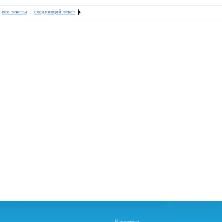
.
все тексты
.
следующий текст
Картотека