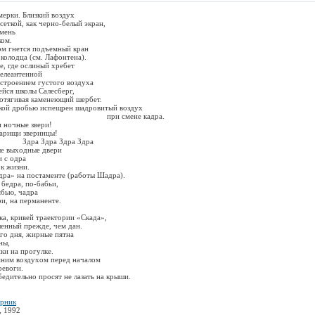
мерки. Близкий воздух
сеткой, как черно-белый экран,
амень
ком.
ом гнется подъемный кран
 колодца (см. Лафонтена).
, где ослиный хребет
телеантенной
строением густого воздуха
йся школы Салесберг,
потягивая каменеющий шербет.
кой дробью испещрен шадровитый воздух
мене кадра.
ночные звери!
рищи зверинцы!
а Здра Здра
 выходные двери
с одра
к жизни.
ра» на постаменте (работы Шадра).
бедра, по-бабьи,
ябью, чадра
ри, на перманенте.
ка, кривей траектории «Скада»,
шенный прежде, чем дан.
го дня, жирные пятна
ны,
ки на прогулке.
ним воздухом перед началом
воги.
едительно просят не лазать на крыши.
орник
, 1992