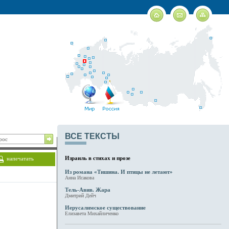
ВСЕ ТЕКСТЫ
Израиль в стихах и прозе
напечатать
Из романа «Тишина. И птицы не летают»
Анна Исакова
Тель-Авив. Жара
Дмитрий Дейч
Иерусалимское существование
Елизавета Михайличенко