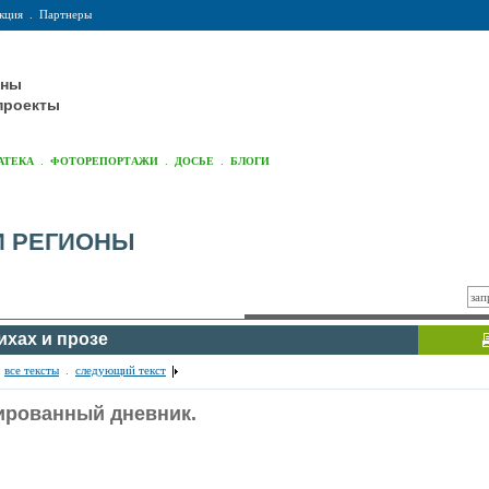
кция
.
Партнеры
оны
проекты
.
.
.
АТЕКА
ФОТОРЕПОРТАЖИ
ДОСЬЕ
БЛОГИ
И РЕГИОНЫ
ихах и прозе
.
все тексты
.
следующий текст
рованный дневник.