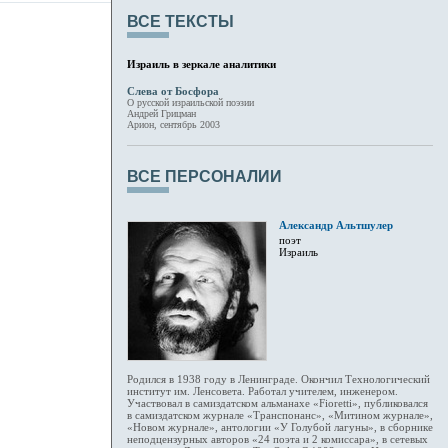
ВСЕ ТЕКСТЫ
Израиль в зеркале аналитики
Слева от Босфора
О русской израильской поэзии
Андрей Грицман
Арион, сентябрь 2003
ВСЕ ПЕРСОНАЛИИ
Александр Альтшулер
поэт
Израиль
Родился в 1938 году в Ленинграде. Окончил Технологический
институт им. Ленсовета. Работал учителем, инженером.
Участвовал в самиздатском альманахе «Fioretti», публиковался
в самиздатском журнале «Транспонанс», «Митином журнале»,
«Новом журнале», антологии «У Голубой лагуны», в сборнике
неподцензурных авторов «24 поэта и 2 комиссара», в сетевых