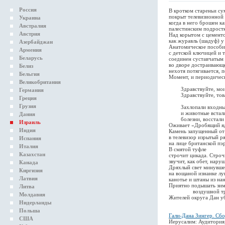
Россия
В кротком стареньи су
покрыт телевизионной 
Украина
когда в него брошен к
Австралия
палестинским подрост
Австрия
Над корытом с цемент
как журавль (шадуф) у
Азербайджан
Анатомическое пособие
Армения
с детской ключицей и 
Беларусь
соединен суставчатым 
во дворе достраивающе
Белиз
нехотя потягивается, 
Бельгия
Момент, и периодичес
Великобритания
при с
Здравствуйте, мои 
Германия
Здравствуйте, това
Греция
Здра Здр
Грузия
Захлопали входные
и животные встали 
Дания
болезни, восстали 
Израиль
Оживает «Дробящий яд
Индия
Камень запущенный от 
в телевизор изрытый р
Испания
на лице британской пэ
Италия
В смятой туфле
Казахстан
строчит цикада. Строч
звучит, как обет, нару
Канада
Дряхлый свет минувше
Киргизия
на вощаной изнанке лу
Латвия
канотье и штаны из нан
Приятно подышать зим
Литва
воздушной тре
Молдавия
Жителей округа Дан уб
Нидерланды
Польша
Гали-Дана Зингер. Сб
США
Иерусалим: Аудитория