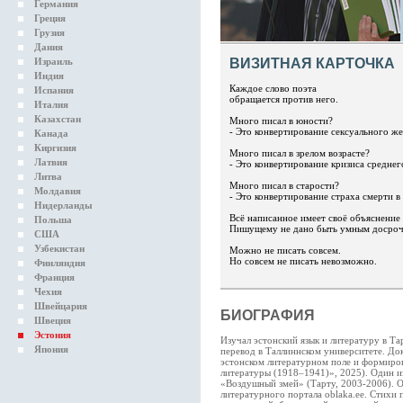
Германия
Греция
Грузия
Дания
Израиль
ВИЗИТНАЯ КАРТОЧКА
Индия
Каждое слово поэта
Испания
обращается против него.
Италия
Казахстан
Много писал в юности?
- Это конвертирование сексуального ж
Канада
Киргизия
Много писал в зрелом возрасте?
Латвия
- Это конвертирование кризиса среднег
Литва
Много писал в старости?
Молдавия
- Это конвертирование страха смерти в
Нидерланды
Всё написанное имеет своё объяснение
Польша
Пишущему не дано быть умным досроч
США
Узбекистан
Можно не писать совсем.
Но совсем не писать невозможно.
Финляндия
Франция
Чехия
Швейцария
БИОГРАФИЯ
Швеция
Эстония
Изучал эстонский язык и литературу в Та
Япония
перевод в Таллиннском университете. До
эстонском литературном поле и формиро
литературы (1918–1941)», 2025). Один и
«Воздушный змей» (Тарту, 2003-2006). Ос
литературного портала oblaka.ee. Стихи 