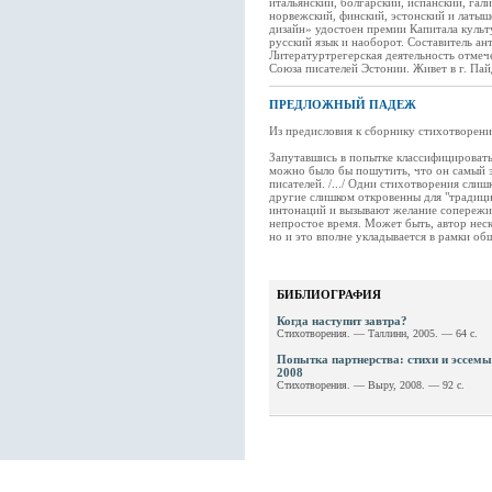
итальянский, болгарский, испанский, гал
норвежский, финский, эстонский и латыш
дизайн» удостоен премии Капитала культ
русский язык и наоборот. Составитель ан
Литературтрегерская деятельность отмеч
Союза писателей Эстонии. Живет в г. Пай
ПРЕДЛОЖНЫЙ ПАДЕЖ
Из предисловия к сборнику стихотворени
Запутавшись в попытке классифицировать
можно было бы пошутить, что он самый э
писателей. /.../ Одни стихотворения сли
другие слишком откровенны для "традици
интонаций и вызывают желание сопережив
непростое время. Может быть, автор неск
но и это вполне укладывается в рамки о
БИБЛИОГРАФИЯ
Когда наступит завтра?
Стихотворения. — Таллинн, 2005. — 64 с.
Попытка партнерства: стихи и эссемы
2008
Стихотворения. — Выру, 2008. — 92 с.