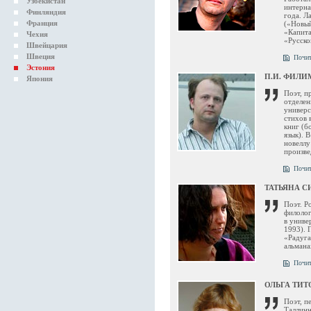
Узбекистан
интерна
Финляндия
года. Л
Франция
(«Новый
«Капита
Чехия
«Русско
Швейцария
Швеция
Почит
Эстония
П.И. ФИЛ
Япония
Поэт, п
отделен
универс
стихов 
книг (б
язык). 
новеллу
произве
Почит
ТАТЬЯНА С
Поэт. Р
филолог
в униве
1993). 
«Радуга
альмана
Почит
ОЛЬГА ТИТ
Поэт, п
Таллинн