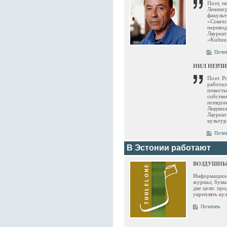
Поэт, п
Ленингр
факульт
«Советс
перевод
Лауреат
«Kultuu
Почит
НИЛ НЕРЛ
Поэт. Р
работал
повесть
собстве
псевдон
Людмило
Лауреат
культур
Почит
В Эстонии работают
ВОЗДУШНЫЙ
Информационн
журнал, бума
две цели: пр
укреплять кул
Почитать