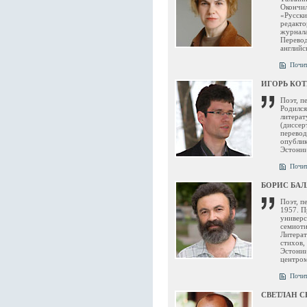
Окончил
«Русски
редакто
журнала
Перевод
английс
Почит
ИГОРЬ КО
Поэт, п
Родился
литерат
(диссер
перевод
опублик
Эстонии
Почит
БОРИС БА
Поэт, п
1957. П
универс
семиоти
Литерат
стихов,
Эстонии
центром
Почит
СВЕТЛАН 