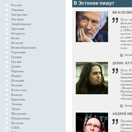
В Эстонии пишут
Россия
Украина
ЯН КАПЛИ
Австралия
Австрия
Поэт, п
филолог
Азербайджан
книгу с
Армения
к 1980-
Беларусь
поэтов 
дэ дзин
Белиз
веке на
Бельгия
стихов 
Великобритания
году.
Германия
Почит
Греция
Грузия
ДЕНИС КУ
Дания
Поэт. Р
Израиль
Таллинн
Индия
академи
Испания
таллин
альмана
Италия
«Воздуш
Казахстан
Интерне
Канада
«Палимп
объеди
Киргизия
Латвия
Почит
Литва
Молдавия
АНДРЕЙ И
Нидерланды
Прозаик
Польша
школы р
США
Таллинс
Работал