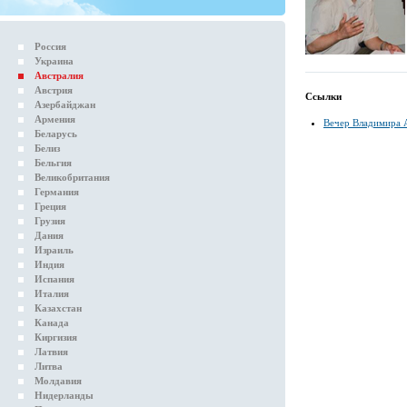
Россия
Украина
Австралия
Австрия
Ссылки
Азербайджан
Армения
Вечер Владимира 
Беларусь
Белиз
Бельгия
Великобритания
Германия
Греция
Грузия
Дания
Израиль
Индия
Испания
Италия
Казахстан
Канада
Киргизия
Латвия
Литва
Молдавия
Нидерланды