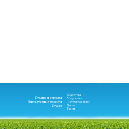
Картотека
Страны и регионы
Медиатека
Литературные проекты
Фоторепортажи
Досье
Студия
Блоги