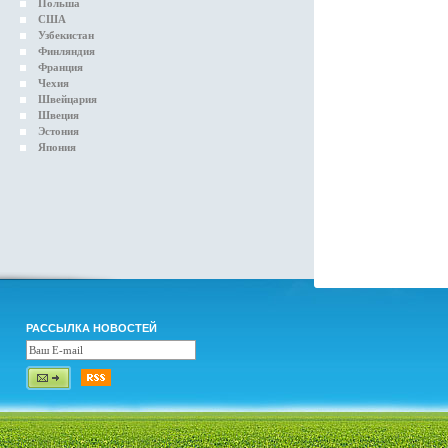
Польша
США
Узбекистан
Финляндия
Франция
Чехия
Швейцария
Швеция
Эстония
Япония
РАССЫЛКА НОВОСТЕЙ