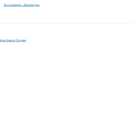
Ассоциация «Антиподы»
Аристова в Сиднее