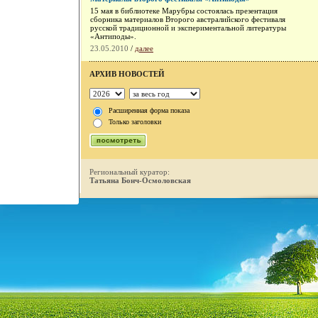
15 мая в библиотеке Марубры состоялась презентация
сборника материалов Второго австралийского фестиваля
русской традиционной и экспериментальной литературы
«Антиподы».
23.05.2010
/
далее
АРХИВ НОВОСТЕЙ
Расширенная форма показа
Только заголовки
Региональный куратор:
Татьяна Бонч-Осмоловская