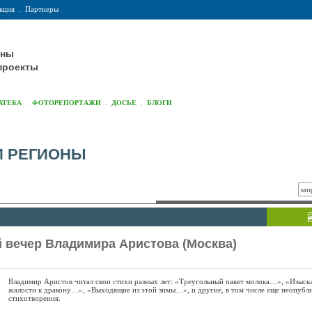
кция
.
Партнеры
оны
проекты
.
.
.
АТЕКА
ФОТОРЕПОРТАЖИ
ДОСЬЕ
БЛОГИ
И РЕГИОНЫ
 вечер Владимира Аристова (Москва)
Владимир Аристов читал свои стихи разных лет: «Треугольный пакет молока…», «Изыска
жалости к дракону…», «Выходящие из этой зимы…», и другие, в том числе еще неопубл
стихотворения.