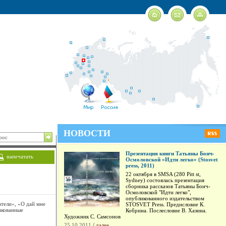
НОВОСТИ
Презентация книги Татьяны Бонч-
напечатать
Осмоловской «Идти легко» (Stosvet
press, 2011)
22 октября в SMSA (280 Pitt st,
Sydney) состоялась презентация
сборника рассказов Татьяны Бонч-
Осмоловской "Идти легко",
опубликованного издательством
тели», «О дай мне
STOSVET Press. Предисловие К.
икованные
Кобрина. Послесловие В. Хазина.
Художник С. Самсонов
25.10.2011
/
далее