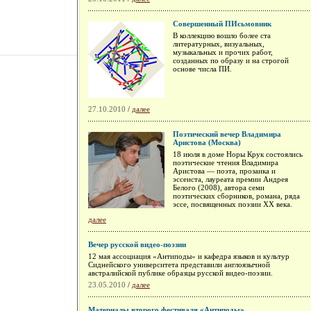
Совершенный ПИсьмовник
В коллекцию вошло более ста
литературных, визуальных,
музыкальных и прочих работ,
созданных по образу и на строгой
основе числа ПИ.
27.10.2010
/
далее
Поэтический вечер Владимира
Аристова (Москва)
18 июля в доме Норы Крук состоялись
поэтические чтения Владимира
Аристова — поэта, прозаика и
эссеиста, лауреата премии Андрея
Белого (2008), автора семи
поэтических сборников, романа, ряда
эссе, посвященных поэзии ХХ века.
далее
Вечер русской видео-поэзии
12 мая ассоциация «Антиподы» и кафедра языков и культур
Сиднейского университета представили англоязычной
австралийской публике образцы русской видео-поэзии.
23.05.2010
/
далее
Материалы второго фестиваля «Антиподы»