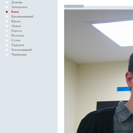
Донецк
Запорожье
Киев
Кропивницкий
Крым
Львов
Одесса
Полтава
Сумы
Харьков
Хмельницкий
Черновцы