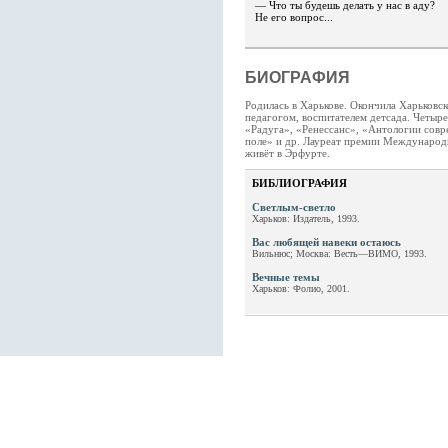
— Что ты будешь делать у нас в аду?
Не его вопрос...
БИОГРАФИЯ
Родилась в Харькове. Окончила Харьковс
педагогом, воспитателем детсада. Четыр
«Радуга», «Ренессанс»,
«Антологии совр
поле» и др. Лауреат премии Международн
живёт в Эрфурте.
БИБЛИОГРАФИЯ
Светлым-светло
Харьков: Издатель, 1993.
Вас любящей навеки остаюсь
Вильнюс; Москва: Весть—ВИМО, 1993.
Вечные темы
Харьков: Фолио, 2001.