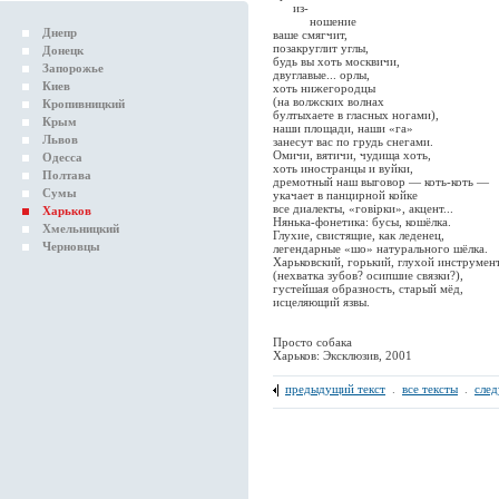
из-
ношение
Днепр
ваше смягчит,
позакруглит углы,
Донецк
будь вы хоть москвичи,
Запорожье
двуглавые... орлы,
Киев
хоть нижегородцы
(на волжских волнах
Кропивницкий
бултыхаете в гласных ногами),
Крым
наши площади, наши «га»
Львов
занесут вас по грудь снегами.
Омичи, вятичи, чудища хоть,
Одесса
хоть иностранцы и вуйки,
Полтава
дремотный наш выговор — коть-коть —
Сумы
укачает в панцирной койке
все диалекты, «говірки», акцент...
Харьков
Нянька-фонетика: бусы, кошёлка.
Хмельницкий
Глухие, свистящие, как леденец,
Черновцы
легендарные «шо» натурального шёлка.
Харьковский, горький, глухой инструмен
(нехватка зубов? осипшие связки?),
густейшая образность, старый мёд,
исцеляющий язвы.
Просто собака
Харьков: Эксклюзив, 2001
предыдущий текст
.
все тексты
.
сле