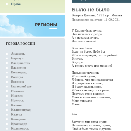
Проба
Было-не было
Валерия Гречина, 1991 г.р., Москва
Предложено на отзыв: 11.09.2021
У Евы не было пупка,
Она началась с ребра,
А я началась вчера,
Или закончилась?
ГОРОДА РОССИИ
В начале было.
Было-не было. Небо бы.
Анадырь
Я была ящерицей, потом рыбкой
Барнаул
Внутри,
В нутре.
Владивосток
А теперь я есть или меня не?
Владимир
Волгоград
Пыльники тычинок,
Яблочный пупок,
Вологда
Я боюсь, что мой развяжется
Воронеж
И превратится в змею,
Екатеринбург
И будет жалить ноги.
Я боюсь находится в раме,
Иваново
Поэтому стою в храме.
Ижевск
Меня все меньше и меньше,
Иркутск
Меня так мало
Мама.
Казань
Калининград
Калуга
***
Кемерово
Застегни мне глаза и уши
Краснодар
На молнию, сильнее, глуше,
Красноярск
Чтобы было темно и душно.