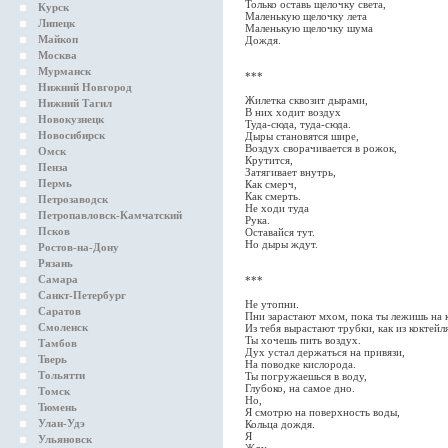
Только оставь щелочку света,
Курск
Маленькую щелочку лета
Липецк
Маленькую щелочку шума
Майкоп
Дождя.
Москва
Мурманск
***
Нижний Новгород
Жилетка сквозит дырами,
Нижний Тагил
В них ходит воздух
Новокузнецк
Туда-сюда, туда-сюда.
Новосибирск
Дыры становятся шире,
Воздух сворачивается в рожок,
Омск
Крутится,
Пенза
Затягивает внутрь,
Пермь
Как смерч,
Как смерть.
Петрозаводск
Не ходи туда
Петропавловск-Камчатский
Рука.
Псков
Оставайся тут.
Но дыры ждут.
Ростов-на-Дону
Рязань
Самара
***
Санкт-Петербург
Не утопни.
Саратов
Пни зарастают мхом, пока ты лежишь на 
Смоленск
Из тебя вырастают трубки, как из коктейл
Ты хочешь пить воздух.
Тамбов
Дух устал держаться на привязи,
Тверь
На поводке кислорода.
Тольятти
Ты погружаешься в воду,
Глубоко, на самое дно.
Томск
Но,
Тюмень
Я смотрю на поверхность воды,
Улан-Удэ
Кольца дождя.
Я
Ульяновск