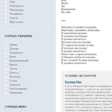
Жду
Уфа
Когда
Хабаровск
Ты
Вынырнешь
Чебоксары
Из себя.
Челябинск
Элиста
***
Ярославль
Бабушки оставляют подушки,
Картошки, морковки, петрушки,
И недопитые кружки
ГОРОДА УКРАИНЫ
И улетают как мушки
В далекое нетничего.
Бросают свои ночнушки
Днепр
И с маком засохшие сушки,
И улетают как мушки
Донецк
В далекое нетничего.
Запорожье
Пекут там с сыром ватрушки,
Киев
Собирают грибы на опушке,
И не слушают больше кукушку
Кропивницкий
В далеком нетничего.
Крым
Львов
Одесса
ОТЗЫВЫ ЭКСПЕРТОВ
Полтава
Сумы
Евгения Риц:
Харьков
Стихи Валерии Гречиной подчёркнуто 
Хмельницкий
позиция автора – одно из их достоинс
ребёнка, которые изучает физические, 
Черновцы
собственного я, запахи, скважину пупк
воркующая телесность действительно р
неосознанно Валерия Гречина апеллир
в очень широком диапазоне от Дины Г
СТРАНЫ МИРА
именно того, раннего периода, где как
телесное, и каждый раз одно непреме