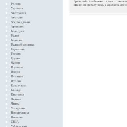
Гречиной самобытны и самостоятельн
Россия
эпохе, не началу века, а двадцать лет 
Украина
Австралия
Австрия
Азербайджан
Армения
Беларусь
Белиз
Бельгия
Великобритания
Германия
Греция
Грузия
Дания
Израиль
Индия
Испания
Италия
Казахстан
Канада
Киргизия
Латвия
Литва
Молдавия
Нидерланды
Польша
США
Узбекистан