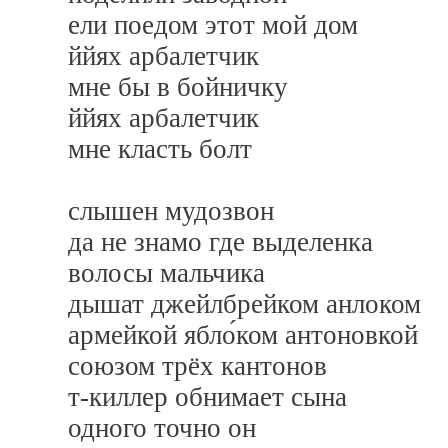
ели поедом этот мой дом
ййях арбалетчик
мне бы в бойничку
ййях арбалетчик
мне класть болт
слышен мудозвон
да не знамо где выделенка
волосы мальчика
дышат джейлбрейком анлоком
армейкой ябло́ком антоновкой
союзом трёх кантонов
т-киллер обнимает сына
одного точно он