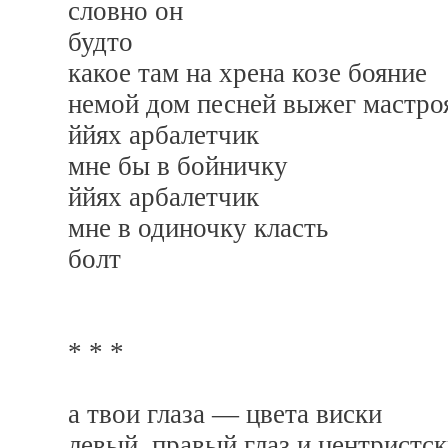
словно он
будто
какое там на хрена козе бояние
немой дом песней выжег мастро
ййях арбалетчик
мне бы в бойничку
ййях арбалетчик
мне в одиночку класть
болт
* * *
а твои глаза — цвета виски
левый, правый глаз и центристс