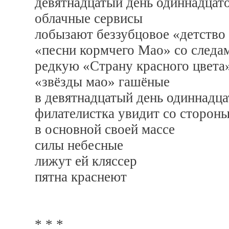
девятнадцатый день одиннадцат
облачные сервисы
лобызают беззубцовое «детство
«песни кормчего Мао» со следам
редкую «Страну красного цвета»
«звёзды мао» гашёные
в девятнадцатый день одиннадц
филателистка увидит со сторон
в основной своей массе
силы небесные
лижут ей кляссер
пятна краснеют
* * *