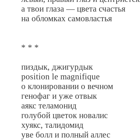
а твои глаза — цвета счастья
на обломках самовластья
* * *
пиздык, джигурдык
position le magnifique
о клонировании о вечном
генофаг и уже отвык
аякс теламонид
голубой цветок новалис
хуякс, талидомид
уве болл и полный аллес