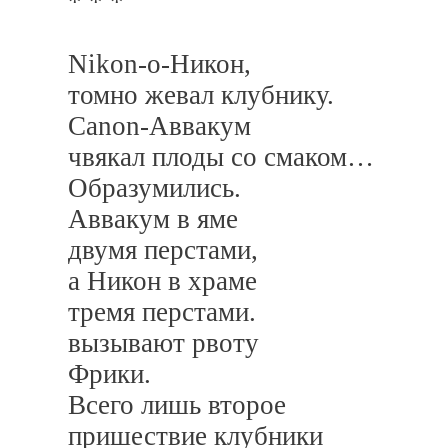
* * *
Nikon-о-Никон,
томно жевал клубнику.
Canon-Аввакум
чвякал плоды со смаком…
Образумились.
Аввакум в яме
двумя перстами,
а Никон в храме
тремя перстами.
вызывают рвоту
Фрики.
Всего лишь второе
пришествие клубники