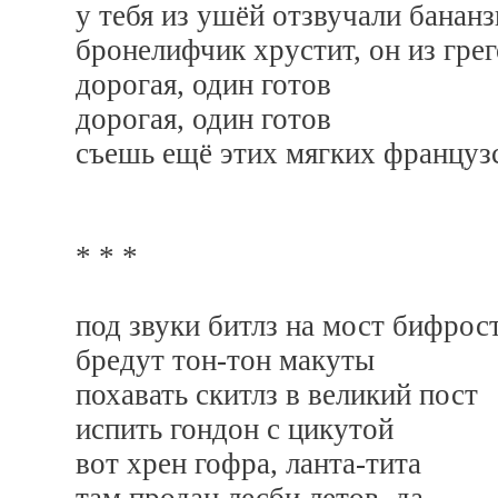
у тебя из ушёй отзвучали банан
бронелифчик хрустит, он из гре
дорогая, один готов
дорогая, один готов
съешь ещё этих мягких француз
* * *
под звуки битлз на мост бифрос
бредут тон-тон макуты
похавать скитлз в великий пост
испить гондон с цикутой
вот хрен гофра, ланта-тита