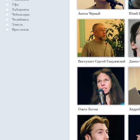
Уфа
Хабаровск
Антон Чёрный
Юлий Г
Чебоксары
Челябинск
Элиста
Ярославль
Выступает Сергей Гандлевский
Данил 
Ольга Логош
Андре