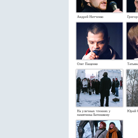
Андрей Нитченко
Григор
Олег Пащенко
Татьян
На уличных чтениях у
Юрий 
памятника Батюшкову