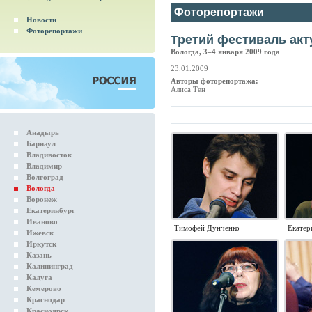
Фоторепортажи
Новости
Фоторепортажи
Третий фестиваль акт
Вологда, 3–4 января 2009 года
23.01.2009
Авторы фоторепортажа:
Алиса Тен
Анадырь
Барнаул
Владивосток
Владимир
Волгоград
Вологда
Воронеж
Екатеринбург
Иваново
Тимофей Дунченко
Екатер
Ижевск
Иркутск
Казань
Калининград
Калуга
Кемерово
Краснодар
Красноярск