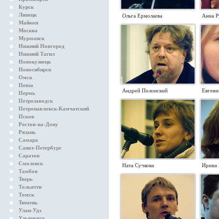
Курск
Липецк
Ольга Ермолаева
Анна Р
Майкоп
Москва
Мурманск
Нижний Новгород
Нижний Тагил
Новокузнецк
Новосибирск
Омск
Пенза
Андрей Полонский
Евгени
Пермь
Петрозаводск
Петропавловск-Камчатский
Псков
Ростов-на-Дону
Рязань
Самара
Санкт-Петербург
Саратов
Смоленск
Ната Сучкова
Ирина 
Тамбов
Тверь
Тольятти
Томск
Тюмень
Улан-Удэ
Ульяновск