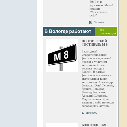
2010 г. и
удостоена Малой
премии
"Московский
счёт".
Почитать
Все
В Вологде работают
институции
ПОЭТИЧЕСКИЙ
ФЕСТИВАЛЬ М-8
Ежегодный
межрегиональный
фестиваль актуальной
поэзии с участием
авторов из более
десятка городов
России. В рамках
фестиваля состоялись
выступления таких
авторов как Александр
Беляков, Юлий Гуголев,
Данила Давыдов,
Леонид Костюков,
Аркадий Штыпель,
Мария Галина. Ярко
заявили о себе молодые
вологодские авторы.
Почитать
ВОЛОГОДСКАЯ