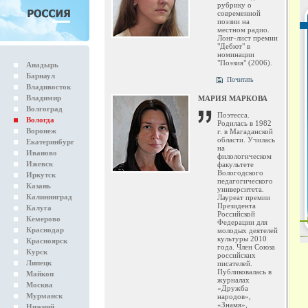
рубрику о
современной
поэзии на
местном радио.
Лонг-лист премии
"Дебют" в
номинации
"Поэзия" (2006).
Анадырь
Барнаул
Почитать
Владивосток
Владимир
МАРИЯ МАРКОВА
Волгоград
Поэтесса.
Вологда
Родилась в 1982
Воронеж
г. в Магаданской
области. Училась
Екатеринбург
на
Иваново
филологическом
Ижевск
факультете
Вологодского
Иркутск
педагогического
Казань
университета.
Калининград
Лауреат премии
Президента
Калуга
Российской
Кемерово
Федерации для
Краснодар
молодых деятелей
культуры 2010
Красноярск
года. Член Союза
Курск
российских
Липецк
писателей.
Публиковалась в
Майкоп
журналах
Москва
«Дружба
Мурманск
народов»,
«Знамя»,
Нижний