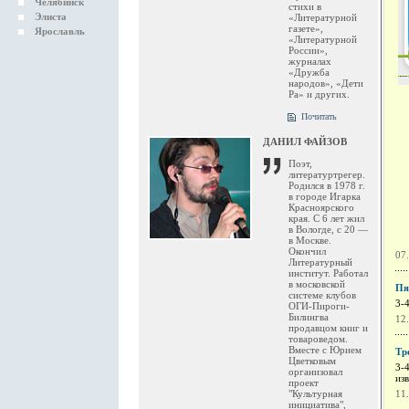
Челябинск
стихи в
Элиста
«Литературной
газете»,
Ярославль
«Литературной
России»,
журналах
«Дружба
народов», «Дети
Ра» и других.
Почитать
ДАНИЛ ФАЙЗОВ
Поэт,
литературтрегер.
Родился в 1978 г.
в городе Игарка
Красноярского
края. С 6 лет жил
в Вологде, с 20 —
в Москве.
Окончил
07
Литературный
институт. Работал
в московской
Пя
системе клубов
3-
ОГИ-Пироги-
Билингва
12
продавцом книг и
товароведом.
Вместе с Юрием
Тр
Цветковым
3-
организовал
из
проект
"Культурная
11
инициатива",