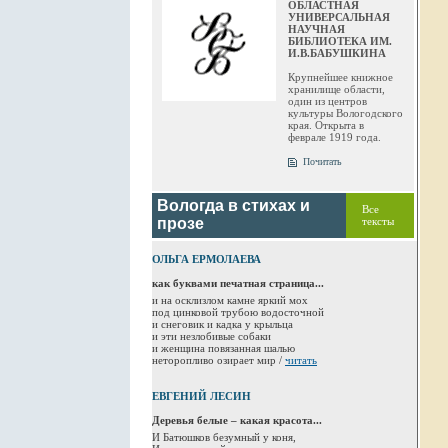
ОБЛАСТНАЯ
УНИВЕРСАЛЬНАЯ
НАУЧНАЯ
БИБЛИОТЕКА ИМ.
И.В.БАБУШКИНА
Крупнейшее книжное
хранилище области,
один из центров
культуры Вологодского
края. Открыта в
феврале 1919 года.
Почитать
Вологда в стихах и
Все
прозе
тексты
ОЛЬГА ЕРМОЛАЕВА
как буквами печатная страница...
и на осклизлом камне яркий мох
под цинковой трубою водосточной
и снеговик и кадка у крыльца
и эти незлобивые собаки
и женщина повязанная шалью
неторопливо озирает мир /
читать
ЕВГЕНИЙ ЛЕСИН
Деревья белые – какая красота...
И Батюшков безумный у коня,