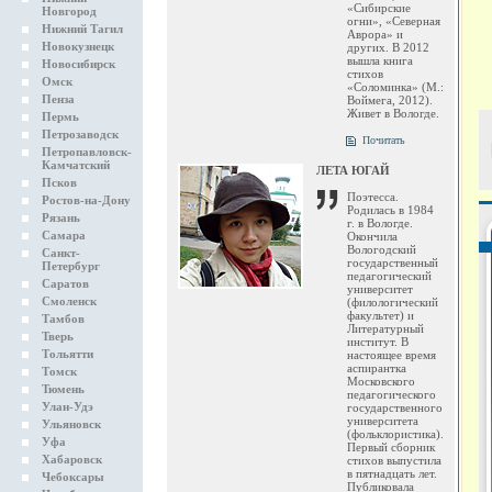
«Сибирские
Новгород
огни», «Северная
Нижний Тагил
Аврора» и
Новокузнецк
других. В 2012
вышла книга
Новосибирск
стихов
Омск
«Соломинка» (М.:
Пенза
Воймега, 2012).
Живет в Вологде.
Пермь
Петрозаводск
Почитать
Петропавловск-
Камчатский
ЛЕТА ЮГАЙ
Псков
Поэтесса.
Ростов-на-Дону
Родилась в 1984
Рязань
г. в Вологде.
Самара
Окончила
Вологодский
Санкт-
государственный
Петербург
педагогический
Саратов
университет
Смоленск
(филологический
факультет) и
Тамбов
Литературный
Тверь
институт. В
Тольятти
настоящее время
аспирантка
Томск
Московского
Тюмень
педагогического
Улан-Удэ
государственного
университета
Ульяновск
(фольклористика).
Уфа
Первый сборник
Хабаровск
стихов выпустила
в пятнадцать лет.
Чебоксары
Публиковала