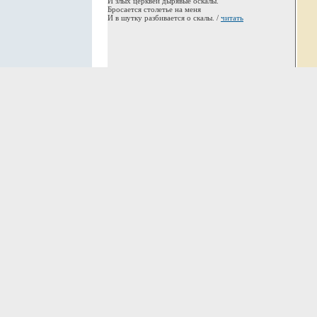
И злых церквей дырявые оскалы.
Бросается столетье на меня
И в шутку разбивается о скалы. /
читать