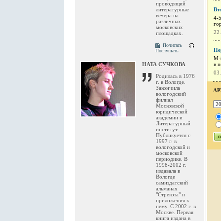
проводящий
литературные
Вт
вечера на
4-
различных
го
московских
22
площадках.
Почитать
Пе
Послушать
М-
НАТА СУЧКОВА
в 
03
Родилась в 1976
г. в Вологде.
Закончила
АР
вологодский
филиал
Московской
юридической
академии и
Литературный
институт.
Публикуется с
1997 г. в
вологодской и
московской
периодике. В
1998-2002 г.
издавала в
Вологде
самиздатский
альманах
"Стрекоза" и
приложения к
нему. С 2002 г. в
Москве. Первая
книга издана в