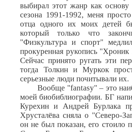
выбирал этот жанр как основу 
сезона 1991-1992, меня просто
отца одного их моих детей б
который только что законч
"Физкультура и спорт" медли
прокуренная рукопись "Хроник 
Сейчас принято ругать эти пе
тогда Толкин и Муркок прос
серьезные люди почитывали их.
Вообще "fantasy" – это наибо
моей биобиблиографии. БГ напи
Курехин и Андрей Бурлака пр
Хрусталёва сняла о "Северо-За
он не был показан, его стоило 