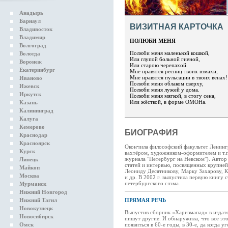
Анадырь
Барнаул
ВИЗИТНАЯ КАРТОЧКА
Владивосток
Владимир
ПОЛЮБИ МЕНЯ
Волгоград
Полюби меня маленькой кошкой,
Вологда
Или глупой больной гиеной,
Воронеж
Или старою черепахой.
Екатеринбург
Мне нравятся ресниц твоих взмахи,
Мне нравятся пульсации в твоих венах!
Иваново
Полюби меня облаком сверху,
Ижевск
Полюби меня лужей у дома.
Иркутск
Полюби меня мягкой, в стогу сена,
Или жёсткой, в форме ОМОНа.
Казань
Калининград
Калуга
Кемерово
БИОГРАФИЯ
Краснодар
Красноярск
Окончила философский факультет Ленингр
Курск
вахтёром, художником-оформителем и т.п
журнала "Петербург на Невском"). Автор
Липецк
статей и интервью, посвященных крупне
Майкоп
Леониду Десятникову, Марку Захарову, 
Москва
и др. В 2002 г. выпустила первую книгу 
петербургского слэма.
Мурманск
Нижний Новгород
Нижний Тагил
ПРЯМАЯ РЕЧЬ
Новокузнецк
Выпустив сборник «Харизмапад» в издател
Новосибирск
пишут другие. И обнаружила, что все эт
Омск
появиться в 60-е годы, в 30-е, да когда 