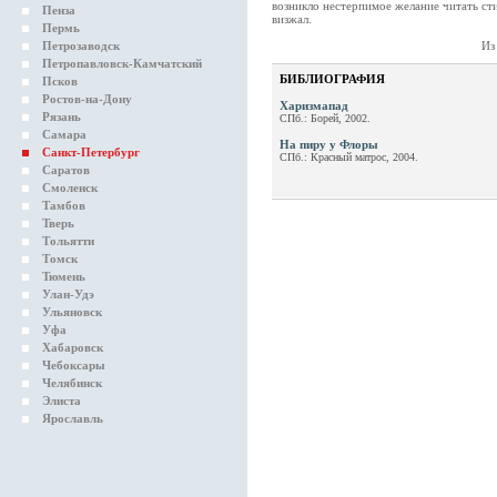
возникло нестерпимое желание читать ст
Пенза
визжал.
Пермь
Петрозаводск
И
Петропавловск-Камчатский
БИБЛИОГРАФИЯ
Псков
Ростов-на-Дону
Харизмапад
Рязань
СПб.: Борей, 2002.
Самара
На пиру у Флоры
Санкт-Петербург
СПб.: Красный матрос, 2004.
Саратов
Смоленск
Тамбов
Тверь
Тольятти
Томск
Тюмень
Улан-Удэ
Ульяновск
Уфа
Хабаровск
Чебоксары
Челябинск
Элиста
Ярославль