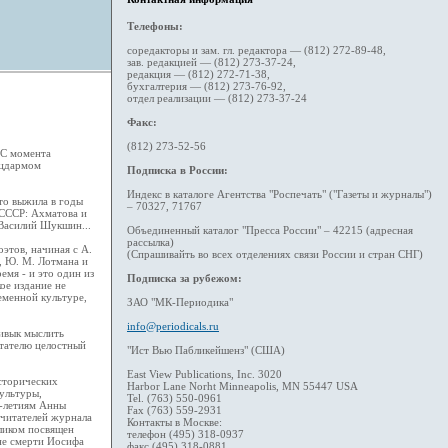
Телефоны:
соредакторы и зам. гл. редактора — (812) 272-89-48,
зав. редакцией — (812) 273-37-24,
редакция — (812) 272-71-38,
бухгалтерия — (812) 273-76-92,
отдел реализации — (812) 273-37-24
Факс:
(812) 273-52-56
 С момента
ацдармом
Подписка в России:
Индекс в каталоге Агентства "Роспечать" ("Газеты и журналы")
что выжила в годы
– 70327, 71767
 СССР: Ахматова и
 Василий Шукшин...
Объединенный каталог "Пресса России" – 42215 (адресная
рассылка)
этов, начиная с А.
(Спрашивайть во всех отделениях связи России и стран СНГ)
о, Ю. М. Лотмана и
емя - и это один из
Подписка за рубежом:
ое издание не
еменной культуре,
ЗАО "МК-Периодика"
info@periodicals.ru
ривык мыслить
читателю целостный
"Ист Вью Пабликейшенз" (США)
East View Publications, Inc. 3020
сторических
Harbor Lane Norht Minneapolis, MN 55447 USA
ультуры,
Tel. (763) 550-0961
0-летиям Анны
Fax (763) 559-2931
 читателей журнала
Контакты в Москве:
еликом посвящен
телефон (495) 318-0937
не смерти Иосифа
факс (495) 318-0881