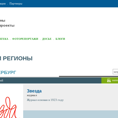
кция
.
Партнеры
оны
проекты
.
.
.
АТЕКА
ФОТОРЕПОРТАЖИ
ДОСЬЕ
БЛОГИ
И РЕГИОНЫ
ЕРБУРГ
напе
ций
Звезда
журнал
Журнал основан в 1923 году