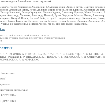
 его наследия в ближайших планах журнала).
везды" сегодня: Константин Азадовский, Юз Алешковский, Андрей Битов, Дмитрий Бобышев
евский, Александр Генис, Игорь Долиняк, Борис Егоров, Игорь Ефимов, Александр Жолковс
 Виктор Конецкий, Виктор Кривулин, Михаил Кураев, Александр Кушнер, Юлия Латынина, Л
арков, Александр Мелихов, Александр Нежный, Булат Окуджава, Михаил Панин, Александр
астернак, Валерий Попов, Евгений Рейн, Игорь П. Смирнов, Александр Солженицын, Викто
мпест, Роман Тименчик, Наталия Толстая, Михаил Чулаки, Михаил Эпштейн, Александр Этк
 ученые и общественные деятели России, где бы они сегодня ни находились.
 зал
ммерческий литературный интернет-проект,
льность русских толстых литературно-художественных и
ов
ОЛЛЕГИЯ
. В. АНИСИМОВ, А. Г. БИТОВ, Вяч. Вс. ИВАНОВ, И. С. КУЗЬМИЧЕВ, А. С. КУШНЕР, А.
 (Франция), Г. Ф. НИКОЛАЕВ, В. Г. ПОПОВ, А. Б. РОГИНСКИЙ, И. П. СМИРНОВ (Герма
ТХОРЖЕВСКИЙ, А. А. ФУРСЕНКО
блицистика)
роза)
критика)
ностранная литература)
. В. РОГУШИНА
 КОНДРАТЕНКО.