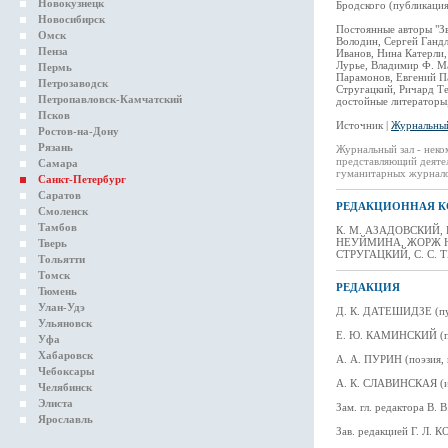
Новокузнецк
Бродского (публикация
Новосибирск
Постоянные авторы "З
Омск
Володин, Сергей Гандл
Пенза
Иванов, Нина Катерли,
Лурье, Владимир Ф. М
Пермь
Парамонов, Евгений П
Петрозаводск
Стругацкий, Ричард Те
Петропавловск-Камчатский
достойные литераторы,
Псков
Источник |
Журнальный
Ростов-на-Дону
Рязань
Журнальный зал - неко
представляющий деяте
Самара
гуманитарных журнал
Санкт-Петербург
Саратов
РЕДАКЦИОННАЯ К
Смоленск
Тамбов
К. М. АЗАДОВСКИЙ, Е
НЕУЙМИНА, ЖОРЖ НИВА
Тверь
СТРУГАЦКИЙ, С. С. 
Тольятти
Томск
РЕДАКЦИЯ
Тюмень
Улан-Удэ
Д. К. ДАТЕШИДЗЕ (пу
Ульяновск
Е. Ю. КАМИНСКИЙ (п
Уфа
Хабаровск
А. А. ПУРИН (поэзия, 
Чебоксары
А. К. СЛАВИНСКАЯ (и
Челябинск
Элиста
Зам. гл. редактора В
Ярославль
Зав. редакцией Г. Л.