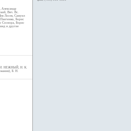
, Александр
кий, Вяч. Вс.
ев Лосев, Самуил
 Панченко, Борис
р Соснора, Борис
инд и другие
 И. НЕЖНЫЙ, Н. К.
ния), Б. Н.