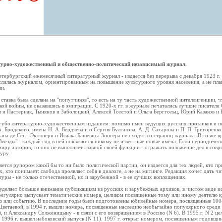
урно-художественный и общественно-политический независимый журнал.
петербургский ежемесячный литературный журнал - издается без перерыва с декабря 1923 г.
слилась журналом, ориентированным на повышение культурного уровня населения, а не пл
ии.
 ставка была сделана на "попутчиков", то есть на ту часть художественной интеллигенции, 
ой войны, не оказавшись в эмиграции. С 1920-х гг. в журнале печатались лучшие писатели
и Пастернак, Тынянов и Заболоцкий, Алексей Толстой и Ольга Берггольц, Юрий Казаков и
сугубо литературно-художественным изданием: помимо имен ведущих русских прозаиков и по
. Бродского, имена Н. А. Бердяева и о.Сергия Булгакова, А. Д. Сахарова и П. П. Григоренк
уана де Сент-Экзюпери и Исаака Башевиса Зингера не сходят со страниц журнала. В то же вр
везды" - каждый год в ней появляются никому не известные новые имена. Если периодическ
иру авторов, то оно не выполняет главной своей функции - отражать положение дел в совр
уру.
ляется рупором какой бы то ни было политической партии, он издается для тех людей, кто п
х, кто понимает: свобода проявляет себя в диалоге, а не на митинге. Редакция хочет дать 
туры - не только отечественной, но и зарубежной - в ее лучших воплощениях.
уделяет большое внимание публикациям из русских и зарубежных архивов, в чистом виде и
регулярно выпускает тематические номера, целиком посвященные тому или иному деятелю к
ю или событию. В последние годы были подготовлены юбилейные номера, посвященные 10
ветаевой, в 1994 г. вышли номера, посвященные наследию необычайно популярного среди
), и Александру Солженицыну - в связи с его возвращением в Россию (N 6). В 1995 г. N 2 ц
 1996 г. вышел набоковский выпуск (N 11). 1997 г. открыт номером, посвященным годовщи