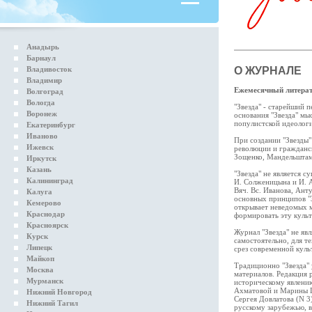
Анадырь
Барнаул
Владивосток
О ЖУРНАЛЕ
Владимир
Ежемесячный литерат
Волгоград
Вологда
"Звезда" - старейший 
Воронеж
основания "Звезда" мы
популистской идеолог
Екатеринбург
Иваново
При создании "Звезды"
Ижевск
революции и гражданск
Зощенко, Мандельштам 
Иркутск
Казань
"Звезда" не является 
Калининград
И. Солженицына и И. А
Вяч. Вс. Иванова, Ант
Калуга
основных принципов "З
Кемерово
открывает неведомых м
Краснодар
формировать эту культ
Красноярск
Журнал "Звезда" не яв
Курск
самостоятельно, для те
Липецк
срез современной куль
Майкоп
Традиционно "Звезда" 
Москва
материалов. Редакция 
Мурманск
историческому явлени
Ахматовой и Марины Ц
Нижний Новгород
Сергея Довлатова (N 3
Нижний Тагил
русскому зарубежью, в