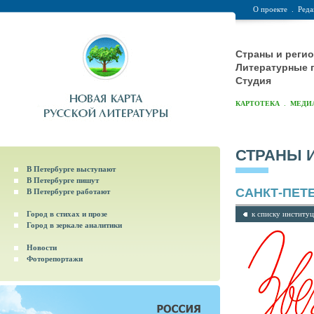
О проекте
.
Реда
Страны и реги
Литературные 
Студия
.
КАРТОТЕКА
МЕДИ
СТРАНЫ 
В Петербурге выступают
В Петербурге пишут
САНКТ-ПЕТ
В Петербурге работают
Город в стихах и прозе
к списку институ
Город в зеркале аналитики
Новости
Фоторепортажи