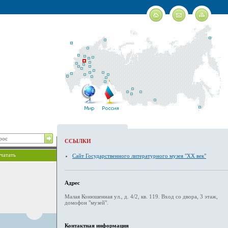
ССЫЛКИ
чатать
Сайт Государственного литературного музея "ХХ век"
Адрес
Малая Конюшенная ул., д. 4/2, кв. 119. Вход со двора, 3 этаж,
домофон "музей".
Контактная информация