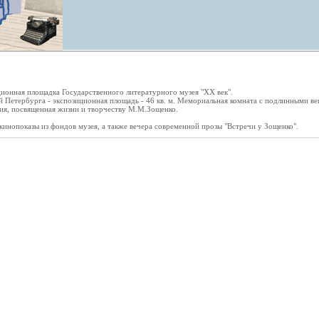
ионная площадка Государственного литературного музея "ХХ век".
 Петербурга - экспозиционная площадь - 46 кв. м. Мемориальная комната с подлинными ве
ия, посвященная жизни и творчеству М.М.Зощенко.
кинопоказы из фондов музея, а также вечера современной прозы "Встречи у Зощенко".