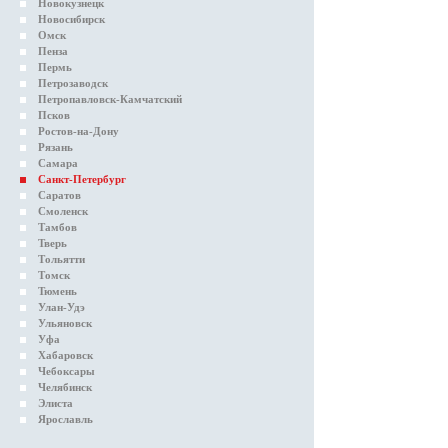
Новокузнецк
Новосибирск
Омск
Пенза
Пермь
Петрозаводск
Петропавловск-Камчатский
Псков
Ростов-на-Дону
Рязань
Самара
Санкт-Петербург
Саратов
Смоленск
Тамбов
Тверь
Тольятти
Томск
Тюмень
Улан-Удэ
Ульяновск
Уфа
Хабаровск
Чебоксары
Челябинск
Элиста
Ярославль