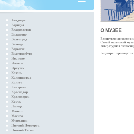
Анадырь
Барнаул
Владивосток
О МУЗЕЕ
Владимир
Единственная экспозиц
Волгоград
Самый маленький музей
Вологда
литературная экспозиц
Воронеж
Регулярно проводятся 
Екатеринбург
Иваново
Ижевск
Иркутск
Казань
Калининград
Калуга
Кемерово
Краснодар
Красноярск
Курск
Липецк
Майкоп
Москва
Мурманск
Нижний Новгород
Нижний Тагил