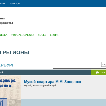
кция
.
Партнеры
оны
проекты
.
.
.
АТЕКА
ФОТОРЕПОРТАЖИ
ДОСЬЕ
БЛОГИ
И РЕГИОНЫ
ЕРБУРГ
напе
ций
Музей-квартира М.М. Зощенко
музей, литературный клуб