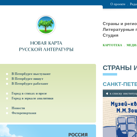
О проекте
.
Реда
Страны и реги
Литературные 
Студия
.
КАРТОТЕКА
МЕДИ
СТРАНЫ 
В Петербурге выступают
В Петербурге пишут
САНКТ-ПЕТ
В Петербурге работают
Город в стихах и прозе
к списку институ
Город в зеркале аналитики
Новости
Фоторепортажи