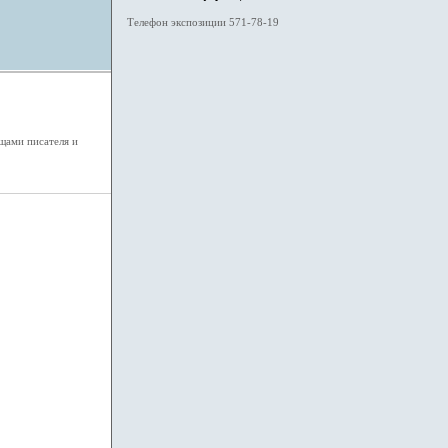
Телефон экспозиции 571-78-19
щами писателя и