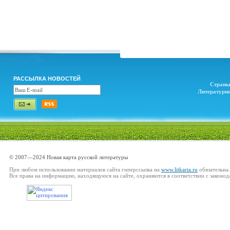
РАССЫЛКА НОВОСТЕЙ
Страны
Литературн
© 2007—2024 Новая карта русской литературы
При любом использовании материалов сайта гиперссылка на
www.litkarta.ru
обязательна.
Все права на информацию, находящуюся на сайте, охраняются в соответствии с законод