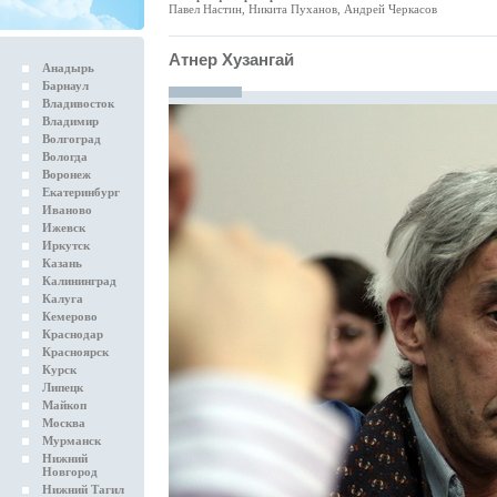
Павел Настин, Никита Пуханов, Андрей Черкасов
Атнер Хузангай
Анадырь
Барнаул
Владивосток
Владимир
Волгоград
Вологда
Воронеж
Екатеринбург
Иваново
Ижевск
Иркутск
Казань
Калининград
Калуга
Кемерово
Краснодар
Красноярск
Курск
Липецк
Майкоп
Москва
Мурманск
Нижний
Новгород
Нижний Тагил