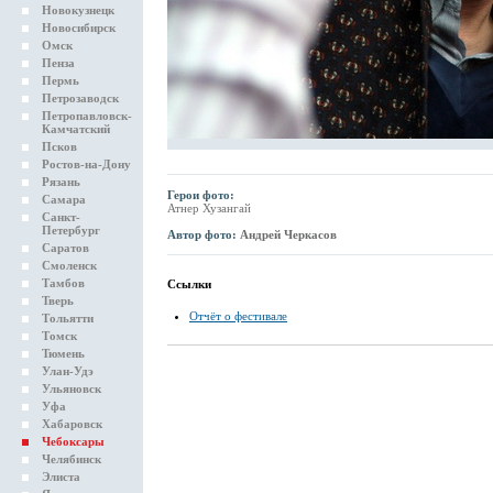
Новокузнецк
Новосибирск
Омск
Пенза
Пермь
Петрозаводск
Петропавловск-
Камчатский
Псков
Ростов-на-Дону
Рязань
Герои фото:
Самара
Атнер Хузангай
Санкт-
Петербург
Автор фото:
Андрей Черкасов
Саратов
Смоленск
Тамбов
Ссылки
Тверь
Отчёт о фестивале
Тольятти
Томск
Тюмень
Улан-Удэ
Ульяновск
Уфа
Хабаровск
Чебоксары
Челябинск
Элиста