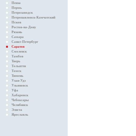
Пенза
Пермь
Петрозаводск
Петропавловск-Камчатский
Псков
Ростов-на-Дону
Рязань
Самара
Санкт-Петербург
Саратов
Смоленск
Тамбов
Тверь
Тольятти
Томск
Тюмень
Улан-Удэ
Ульяновск
Уфа
Хабаровск
Чебоксары
Челябинск
Элиста
Ярославль