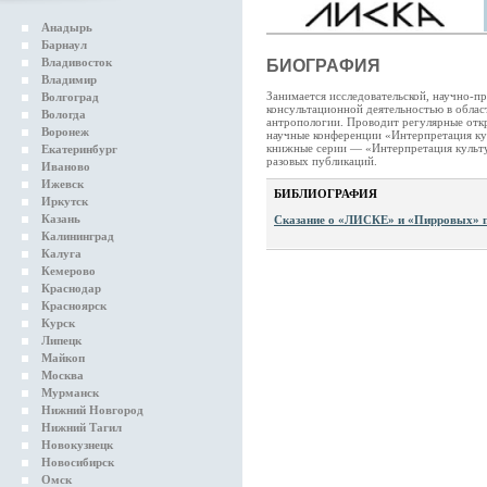
Анадырь
Барнаул
Владивосток
БИОГРАФИЯ
Владимир
Занимается исследовательской, научно-пр
Волгоград
консультационной деятельностью в облас
Вологда
антропологии. Проводит регулярные отк
Воронеж
научные конференции «Интерпретация ку
книжные серии — «Интерпретация культ
Екатеринбург
разовых публикаций.
Иваново
Ижевск
БИБЛИОГРАФИЯ
Иркутск
Казань
Сказание о «ЛИСКЕ» и «Пирровых» 
Калининград
Калуга
Кемерово
Краснодар
Красноярск
Курск
Липецк
Майкоп
Москва
Мурманск
Нижний Новгород
Нижний Тагил
Новокузнецк
Новосибирск
Омск