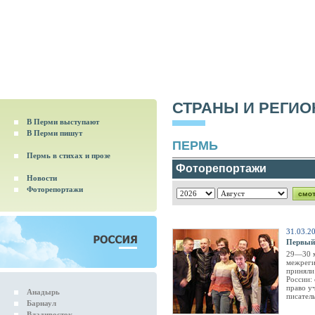
СТРАНЫ И РЕГИ
В Перми выступают
В Перми пишут
ПЕРМЬ
Пермь в стихах и прозе
Фоторепортажи
Новости
Фоторепортажи
31.03.
Первый
29—30 м
межреги
приняли
России:
право у
Анадырь
писатель
Барнаул
Владивосток