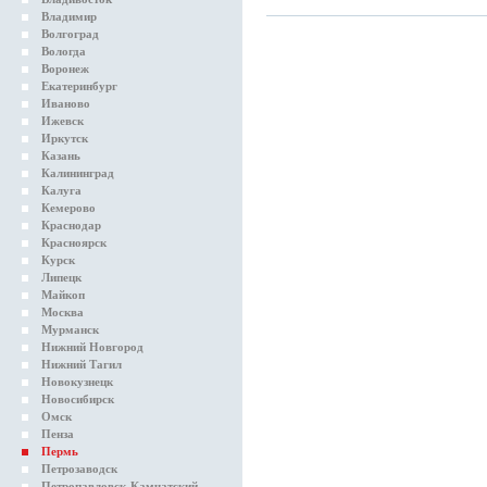
Владимир
Волгоград
Вологда
Воронеж
Екатеринбург
Иваново
Ижевск
Иркутск
Казань
Калининград
Калуга
Кемерово
Краснодар
Красноярск
Курск
Липецк
Майкоп
Москва
Мурманск
Нижний Новгород
Нижний Тагил
Новокузнецк
Новосибирск
Омск
Пенза
Пермь
Петрозаводск
Петропавловск-Камчатский