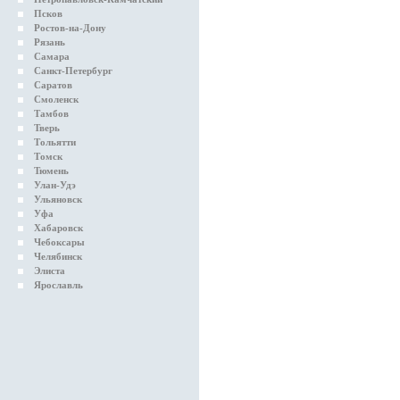
Псков
Ростов-на-Дону
Рязань
Самара
Санкт-Петербург
Саратов
Смоленск
Тамбов
Тверь
Тольятти
Томск
Тюмень
Улан-Удэ
Ульяновск
Уфа
Хабаровск
Чебоксары
Челябинск
Элиста
Ярославль