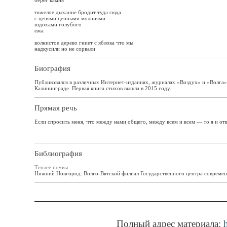
берег камня
тяжелое дыхание бродит туда сюда
с цепями цепными молниями —
вздохами голубого
ежа
волнистое дерево гниет с яблока что мы
надкусили но не сорвали
Биография
Публиковался в различных Интернет-изданиях, журналах «Воздух» и «Волга»
Калининграде. Первая книга стихов вышла в 2015 году.
Прямая речь
Если спросить меня, что между нами общего, между всем и всем — то я и отв
Библиография
Теплее почвы
Нижний Новгород: Волго-Вятский филиал Государственного центра современн
Полный адрес материала: