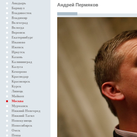
Анадырь
Андрей Пермяков
Барнаул
Владивосток
Владимир
Волгоград
Вологда
Воронеж
Екатеринбург
Иваново
Ижевск
Иркутск
Казань
Калининград
Калуга
Кемерово
Краснодар
Красноярск
Курск
Липецк
Майкоп
Москва
Мурманск
Нижний Новгород
Нижний Тагил
Новокузнецк
Новосибирск
Омск
Пенза