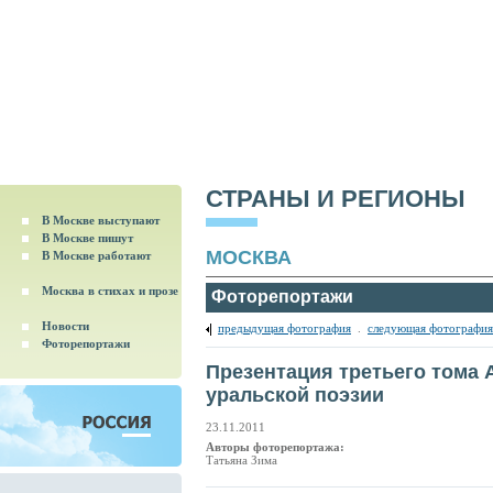
СТРАНЫ И РЕГИОНЫ
В Москве выступают
В Москве пишут
МОСКВА
В Москве работают
Москва в стихах и прозе
Фоторепортажи
Новости
предыдущая фотография
.
следующая фотография
Фоторепортажи
Презентация третьего тома
уральской поэзии
23.11.2011
Авторы фоторепортажа:
Татьяна Зима