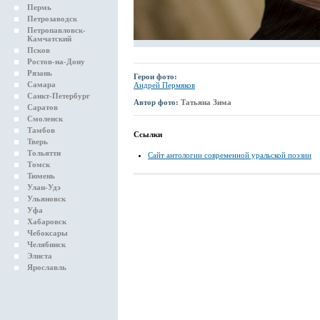
Пермь
Петрозаводск
Петропавловск-
Камчатский
Псков
Ростов-на-Дону
Рязань
Герои фото:
Самара
Андрей Пермяков
Санкт-Петербург
Автор фото:
Татьяна Зима
Саратов
Смоленск
Тамбов
Ссылки
Тверь
Тольятти
Сайт антологии современной уральской поэзии
Томск
Тюмень
Улан-Удэ
Ульяновск
Уфа
Хабаровск
Чебоксары
Челябинск
Элиста
Ярославль