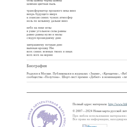
белы шляпы черны шляпы
шляпам цветная пыль
трансформатор прошлого века вниз
вихрь будущего вверх
к сеансам синих чужих атмосфер
ноль по кельвину дальше вниз
небо на пике иглы
в ушке угольном силы равны
равно равны нулю и милы
следуя прошедшему дню
завтрашнему потакая дню
выпекая крошку Ню
всех синих зеленых твоих и иных
всех всех на корню
Биография
Родился в Москве. Публиковался в журналах «Знамя», «Крещатик», «Ref
сообщества «Полутона». Шорт-лист премии «Дебют» в номинациях «литер
Полный адрес материала:
http://www.li
© 2007—2024 Новая карта русской ли
При любом использовании материалов 
Все права на информацию, находящуюся