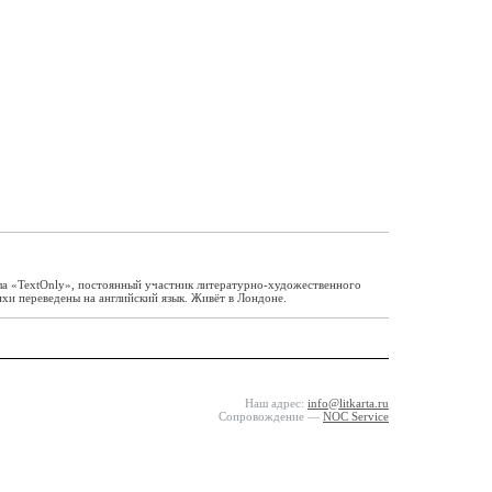
ала «TextOnly», постоянный участник литературно-художественного
хи переведены на английский язык. Живёт в Лондоне.
Наш адрес:
info@litkarta.ru
Сопровождение —
NOC Service