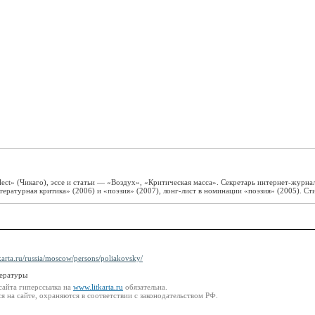
lect» (Чикаго), эссе и статьи — «Воздух», «Критическая масса». Секретарь интернет-журн
атурная критика» (2006) и «поэзия» (2007), лонг-лист в номинации «поэзия» (2005). Сти
tkarta.ru/russia/moscow/persons/poliakovsky/
тературы
сайта гиперссылка на
www.litkarta.ru
обязательна.
 на сайте, охраняются в соответствии с законодательством РФ.