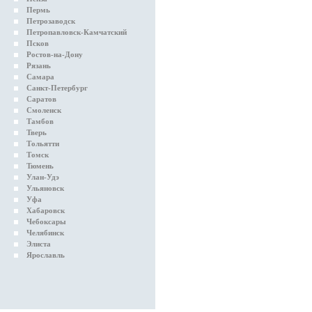
Пермь
Петрозаводск
Петропавловск-Камчатский
Псков
Ростов-на-Дону
Рязань
Самара
Санкт-Петербург
Саратов
Смоленск
Тамбов
Тверь
Тольятти
Томск
Тюмень
Улан-Удэ
Ульяновск
Уфа
Хабаровск
Чебоксары
Челябинск
Элиста
Ярославль