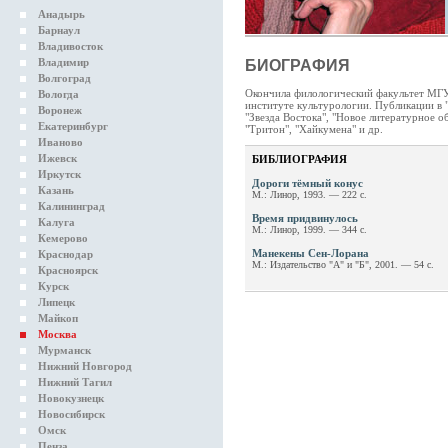
Анадырь
Барнаул
Владивосток
Владимир
БИОГРАФИЯ
Волгоград
Окончила филологический факультет МГУ.
Вологда
институте культурологии. Публикации в 
Воронеж
"Звезда Востока", "Новое литературное о
Екатеринбург
"Тритон", "Хайкумена" и др.
Иваново
Ижевск
БИБЛИОГРАФИЯ
Иркутск
Дороги тёмный конус
Казань
М.: Линор, 1993. — 222 с.
Калининград
Время придвинулось
Калуга
М.: Линор, 1999. — 344 c.
Кемерово
Манекены Сен-Лорана
Краснодар
М.: Издательство "А" и "Б", 2001. — 54 с.
Красноярск
Курск
Липецк
Майкоп
Москва
Мурманск
Нижний Новгород
Нижний Тагил
Новокузнецк
Новосибирск
Омск
Пенза