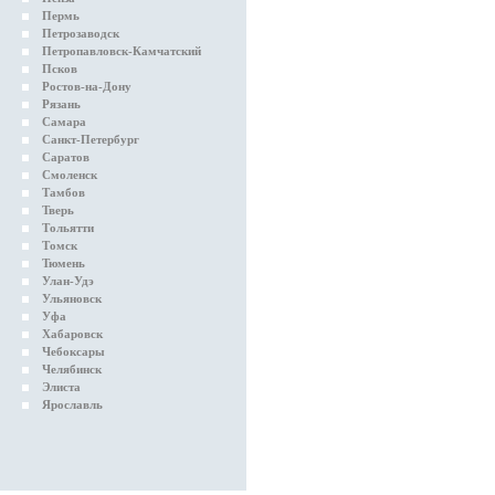
Пермь
Петрозаводск
Петропавловск-Камчатский
Псков
Ростов-на-Дону
Рязань
Самара
Санкт-Петербург
Саратов
Смоленск
Тамбов
Тверь
Тольятти
Томск
Тюмень
Улан-Удэ
Ульяновск
Уфа
Хабаровск
Чебоксары
Челябинск
Элиста
Ярославль