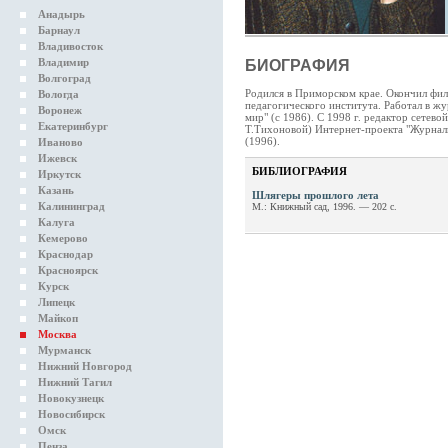
Анадырь
Барнаул
Владивосток
Владимир
БИОГРАФИЯ
Волгоград
Родился в Приморском крае. Окончил фил
Вологда
педагогического института. Работал в ж
Воронеж
мир" (с 1986). С 1998 г. редактор сетев
Екатеринбург
Т.Тихоновой) Интернет-проекта "Журналь
(1996).
Иваново
Ижевск
БИБЛИОГРАФИЯ
Иркутск
Казань
Шлягеры прошлого лета
Калининград
М.: Книжный сад, 1996. — 202 с.
Калуга
Кемерово
Краснодар
Красноярск
Курск
Липецк
Майкоп
Москва
Мурманск
Нижний Новгород
Нижний Тагил
Новокузнецк
Новосибирск
Омск
Пенза