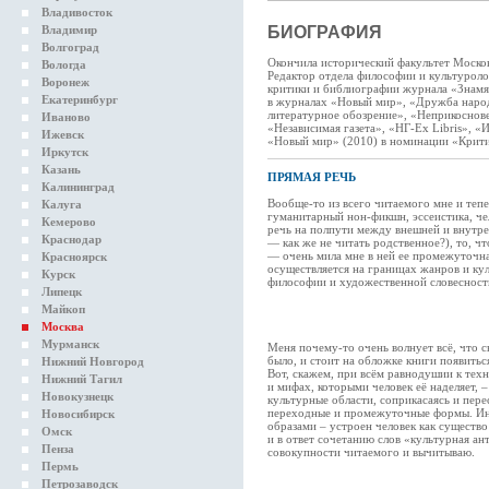
Владивосток
Владимир
БИОГРАФИЯ
Волгоград
Окончила исторический факультет Москов
Вологда
Редактор отдела философии и культурол
Воронеж
критики и библиографии журнала «Знамя»
Екатеринбург
в журналах «Новый мир», «Дружба наро
литературное обозрение», «Неприкоснове
Иваново
«Независимая газета», «НГ-Ex Libris», «
Ижевск
«Новый мир» (2010) в номинации «Крити
Иркутск
Казань
ПРЯМАЯ РЕЧЬ
Калининград
Вообще-то из всего читаемого мне и тепе
Калуга
гуманитарный нон-фикшн, эссеистика, ч
Кемерово
речь на полпути между внешней и внутре
Краснодар
— как же не читать родственное?), то, 
— очень мила мне в ней ее промежуточна
Красноярск
осуществляется на границах жанров и кул
Курск
философии и художественной словесности,
Липецк
Майкоп
Москва
Мурманск
Меня почему-то очень волнует всё, что с
было, и стоит на обложке книги появиться
Нижний Новгород
Вот, скажем, при всём равнодушии к техн
Нижний Тагил
и мифах, которыми человек её наделяет, 
Новокузнецк
культурные области, соприкасаясь и пере
переходные и промежуточные формы. Инт
Новосибирск
образами – устроен человек как существо
Омск
и в ответ сочетанию слов «культурная ант
Пенза
совокупности читаемого и вычитываю.
Пермь
Петрозаводск