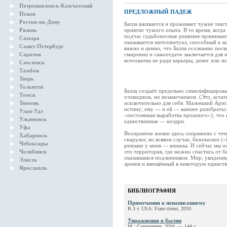
Петропавловск-Камчатский
ПРЕДЛОЖНЫЙ ПАДЕЖ
Псков
Ростов-на-Дону
Балла вживается и проживает чужие текст
Рязань
приятие чужого опыта. В то время, когда
подчас судьбоносные решения принимаютс
Самара
оказывается интеллектуал, способный к з
Санкт-Петербург
важно и ценно, что Балла осознанно пос
Саратов
смирении и самоотдаче заключается для н
всеохватна не ради карьеры, денег или л
Смоленск
Тамбов
Тверь
Тольятти
Балла создаёт предельно симплифициров
Томск
очевидном, но незамечаемом. (Это, кстат
Тюмень
исключительно для себя. Маленький Арист
истину; ему — и ей — важнее разобратьс
Улан-Удэ
«постоянная выработка прошлого»), что 
Ульяновск
единственные — ноздри.
Уфа
Восприятие жизни здесь сопряжено с чте
Хабаровск
снаружи; во всяком случае, безопаснее («
Чебоксары
рюкзаке у меня — книжка. И сейчас мы о
Челябинск
это территория, где можно спастись от б
оказавшаяся подлинником. Мир, увиденн
Элиста
зрения и вмещённый в некоторую единст
Ярославль
БИБЛИОГРАФИЯ
Примечания к ненаписанному
В 3 т. USA: Franc-tireur, 2010.
Упражнения в бытии
М.: Совпадение, 2016. — 144 с.