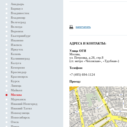
Анадырь
Барнаул
Владивосток
Владимир
Волгоград
Вологда
напечатать
Воронеж
Екатеринбург
Иваново
АДРЕСА И КОНТАКТЫ:
Ижевск
Иркутск
Улица ОГИ
Казань
Москва,
ул. Петровка, д.26, стр.8
Калининград
(ст. метро «Чеховская», «Трубная»)
Калуга
Кемерово
Телефон:
Краснодар
+7 (495) 694-1124
Красноярск
Курск
Проезд:
Липецк
Майкоп
Москва
Мурманск
Нижний Новгород
Нижний Тагил
Новокузнецк
Новосибирск
Омск
Пенза