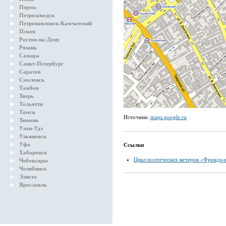
Пермь
Петрозаводск
Петропавловск-Камчатский
Псков
Ростов-на-Дону
Рязань
Самара
Санкт-Петербург
Саратов
Смоленск
Тамбов
Тверь
Тольятти
Томск
Источник:
maps.google.ru
Тюмень
Улан-Удэ
Ульяновск
Уфа
Ссылки
Хабаровск
Цикл поэтических вечеров «Френдз-
Чебоксары
Челябинск
Элиста
Ярославль