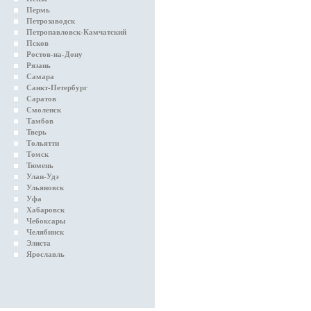
Пермь
Петрозаводск
Петропавловск-Камчатский
Псков
Ростов-на-Дону
Рязань
Самара
Санкт-Петербург
Саратов
Смоленск
Тамбов
Тверь
Тольятти
Томск
Тюмень
Улан-Удэ
Ульяновск
Уфа
Хабаровск
Чебоксары
Челябинск
Элиста
Ярославль