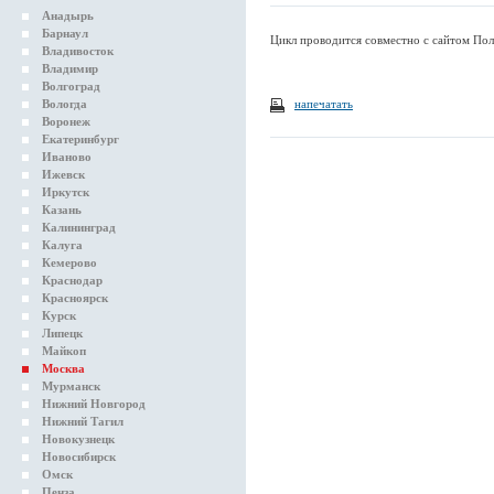
Анадырь
Барнаул
Цикл проводится совместно с сайтом Пол
Владивосток
Владимир
Волгоград
Вологда
напечатать
Воронеж
Екатеринбург
Иваново
Ижевск
Иркутск
Казань
Калининград
Калуга
Кемерово
Краснодар
Красноярск
Курск
Липецк
Майкоп
Москва
Мурманск
Нижний Новгород
Нижний Тагил
Новокузнецк
Новосибирск
Омск
Пенза