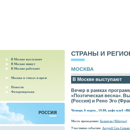
СТРАНЫ И РЕГИ
В Москве выступают
В Москве пишут
МОСКВА
В Москве работают
Москва в стихах и прозе
В Москве выступают
Новости
Вечер в рамках програм
Фоторепортажи
«Поэтическая весна». В
(Россия) и Рено Эго (Фра
Четверг, 6 марта , 19.00, кафе-клуб «Bi
Место проведения:
Билингва (Bilingua)
Участники события:
Андрей Сен-Сенько