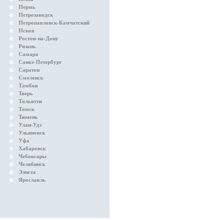
Пермь
Петрозаводск
Петропавловск-Камчатский
Псков
Ростов-на-Дону
Рязань
Самара
Санкт-Петербург
Саратов
Смоленск
Тамбов
Тверь
Тольятти
Томск
Тюмень
Улан-Удэ
Ульяновск
Уфа
Хабаровск
Чебоксары
Челябинск
Элиста
Ярославль