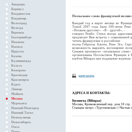
Анадырь
Барнаул
Владивосток
Похвальное слово французской поэзии 
Владимир
Волгоград
Каждый год в марте месяце во Франции
Темой 2007 года было 100-летие Рене
Вологда
«Похвала другому». «Я – другой», –
Воронеж
говорил Рембо. Стихи всегда адресова
Екатеринбург
предлагает Вам встречу с современной р
читать французские и российские
Иваново
поэты Габриэль Альтен, Рено Эго, Серг
Ижевск
возможность выразить восхищение поэз
Иркутск
Сеньков произнесет «похвальное слово»
организованы Посольством Франции в 
Казань
клубом Bilingua при поддержке журнала 
Калининград
Калуга
Кемерово
Краснодар
напечатать
Красноярск
Курск
Липецк
АДРЕСА И КОНТАКТЫ:
Майкоп
Москва
Билингва (Bilingua)
Мурманск
Москва, Кривоколенный пер. дом 10 стр. 
Станции метро «Тургеневская»/«Чистые 
Нижний Новгород
Нижний Тагил
Новокузнецк
Новосибирск
Омск
Пенза