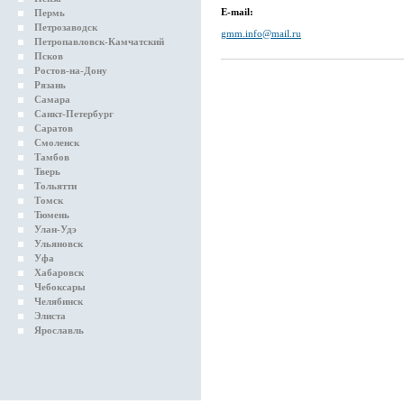
E-mail:
Пермь
Петрозаводск
gmm.info@mail.ru
Петропавловск-Камчатский
Псков
Ростов-на-Дону
Рязань
Самара
Санкт-Петербург
Саратов
Смоленск
Тамбов
Тверь
Тольятти
Томск
Тюмень
Улан-Удэ
Ульяновск
Уфа
Хабаровск
Чебоксары
Челябинск
Элиста
Ярославль