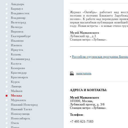
Анадырь
Барнаул
Журнал «Октябрь» работает над восст
Владивосток
поэтами и поэтами Ближнего Зарубежь
Владимир
поэзии». К работе над переводами привл
Волгоград
первая масштабная публикация новейшей 
году. Новая встреча – и новые стихи гру
Вологда
Воронеж
Музей Маяковского
Екатеринбург
Лубянский пр., д.3
Cтанция метро «Лубянка».
Иваново
Ижевск
Иркутск
Казань
•
Российско-грузинская программа Биенн
Калининград
Калуга
Кемерово
Краснодар
напечатать
Красноярск
Курск
Липецк
АДРЕСА И КОНТАКТЫ:
Майкоп
Москва
Музей Маяковского
Мурманск
101000, Москва,
Лубянский проезд, д. 3/6
Нижний Новгород
Станция метро «Лубянка»
Нижний Тагил
Новокузнецк
Телефон:
Новосибирск
+7 495 621-7183
Омск
Пенза