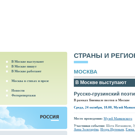
СТРАНЫ И РЕГИ
В Москве выступают
В Москве пишут
МОСКВА
В Москве работают
Москва в стихах и прозе
В Москве выступают
Новости
Русско-грузинский поэт
Фоторепортажи
В рамках Биеннале поэтов в Москве
Среда, 24 октября, 18.00, Музей Маяко
Место проведения:
Музей Маяковского
Участники события:
Шота Иаташвили, З
Анна Золотарёва
,
Игорь Иртеньев
,
Елена