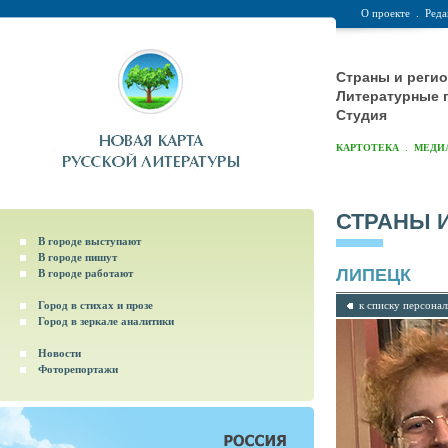
О проекте
.
Реда
Страны и реги
Литературные 
Студия
.
КАРТОТЕКА
МЕДИ
СТРАНЫ 
В городе выступают
В городе пишут
ЛИПЕЦК
В городе работают
Город в стихах и прозе
к списку персона
Город в зеркале аналитики
Новости
Фоторепортажи