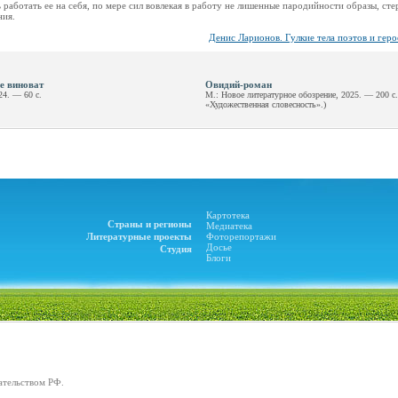
 работать ее на себя, по мере сил вовлекая в работу не лишенные пародийности образы, ст
ния.
Денис Ларионов. Гулкие тела поэтов и геро
не виноват
Овидий-роман
24. — 60 с.
М.: Новое литературное обозрение, 2025. — 200 с
«Художественная словесность».)
Картотека
Страны и регионы
Медиатека
Литературные проекты
Фоторепортажи
Досье
Студия
Блоги
ательством РФ.