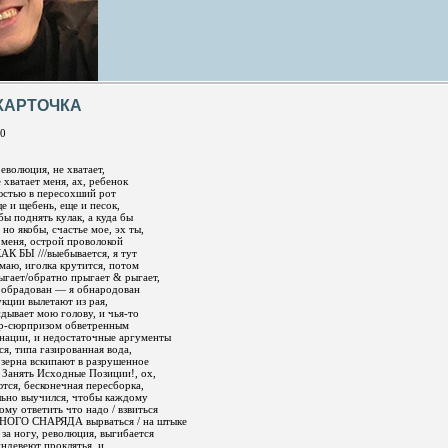
КАРТОЧКА
40
еволюция, не хватает,
е хватает меня, ах, ребенок
юстью в пересохший рот
ще и щебень, еще и песок,
 бы поднять кулак, а куда бы
 но якобы, счастье мое, эх ты,
 меня, острой проволокой
КАК БЫ ///выебывается, я тут
маю, иголка крутится, потом
ыгает/обратно прыгает & рыгает,
не обрадован — я обнародован
укции вылетают из рая,
идывает мою голову, и чья-то
дер-сюрпризом обветренным
нации, и недостаточные аргументы
я, типа газированная вода,
 зерна вскипают в разрушенное
 Занять Исходные Позиции!, ох,
ются, бесконечная пересборка,
льно выучился, чтобы каждому
му ответить что надо / взвиться
ОДНОГО СНАРЯДА вырваться / на штыке
 за ногу, революция, выгибается
индевеют проклятья, и