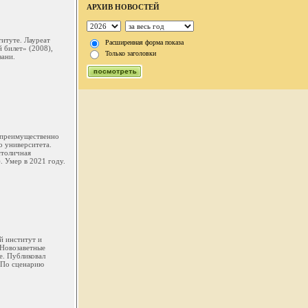
АРХИВ НОВОСТЕЙ
титуте. Лауреат
Расширенная форма показа
 билет» (2008),
Только заголовки
зани.
л преимущественно
о университета.
столичная
. Умер в 2021 году.
й институт и
"Новозаветные
е. Публиковал
. По сценарию