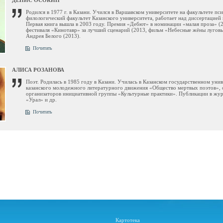
ДЕНИС ОСОКИН
Родился в 1977 г. в Казани. Учился в Варшавском университете на факультете пс
филологический факультет Казанского университета, работает над диссертацией 
Первая книга вышла в 2003 году. Премия «Дебют» в номинации «малая проза» (
фестиваля «Кинотавр» за лучший сценарий (2013, фильм «Небесные жёны лугов
Андрея Белого (2013).
Почитать
АЛИСА РОЗАНОВА
Поэт. Родилась в 1985 году в Казани. Училась в Казанском государственном уни
казанского молодежного литературного движения «Общество мертвых поэтов», 
организаторов инициативной группы «Культурные практики». Публикации в жур
«Урал» и др.
Почитать
Картотека