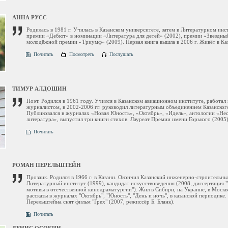
АННА РУСС
Родилась в 1981 г. Училась в Казанском университете, затем в Литературном инс
премии «Дебют» в номинации «Литература для детей» (2002), премии «Звездный
молодёжной премии «Триумф» (2009). Первая книга вышла в 2006 г. Живёт в Ка
Почитать
Посмотреть
Послушать
ТИМУР АЛДОШИН
Поэт. Родился в 1961 году. Учился в Казанском авиационном институте, работа
журналистом, в 2002-2006 гг. руководил литературным объединением Казанског
Публиковался в журналах «Новая Юность», «Октябрь», «Идель», антологии «Не
литература», выпустил три книги стихов. Лауреат Премии имени Горького (2005)
Почитать
РОМАН ПЕРЕЛЬШТЕЙН
Прозаик. Родился в 1966 г. в Казани. Окончил Казанский инженерно-строительны
Литературный институт (1999), кандидат искусствоведения (2008, диссертация 
мотивы в отечественной кинодраматургии"). Жил в Сибири, на Украине, в Москв
рассказы в журналах "Октябрь", "Юность", "День и ночь", в казанской периодике
Перельштейна снят фильм "Грех" (2007, режиссёр Б. Бланк).
Почитать