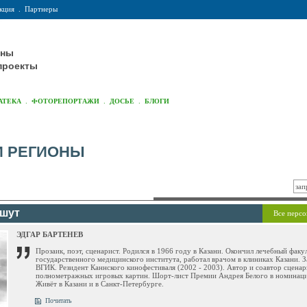
кция
.
Партнеры
оны
проекты
.
.
.
АТЕКА
ФОТОРЕПОРТАЖИ
ДОСЬЕ
БЛОГИ
И РЕГИОНЫ
ишут
Все персо
ЭДГАР БАРТЕНЕВ
Прозаик, поэт, сценарист. Родился в 1966 году в Казани. Окончил лечебный факу
государственного медицинского института, работал врачом в клиниках Казани. 
ВГИК. Резидент Каннского кинофестиваля (2002 - 2003). Автор и соавтор сценар
полнометражных игровых картин. Шорт-лист Премии Андрея Белого в номинаци
Живёт в Казани и в Санкт-Петербурге.
Почитать