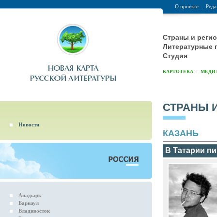
О проекте
.
Реда
Страны и реги
Литературные 
Студия
.
КАРТОТЕКА
МЕДИ
СТРАНЫ 
Новости
КАЗАНЬ
В Татарии п
Анадырь
Барнаул
Владивосток