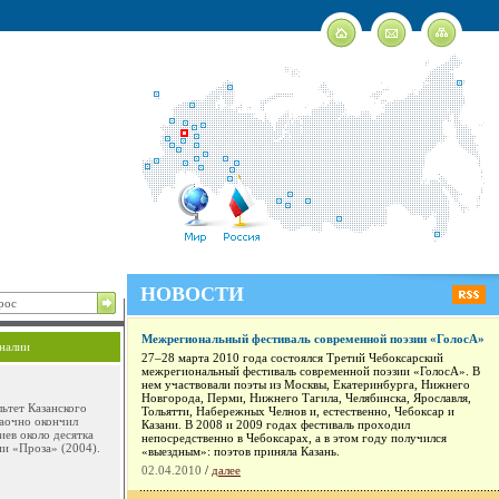
НОВОСТИ
Межрегиональный фестиваль современной поэзии «ГолосА»
налии
27–28 марта 2010 года состоялся Третий Чебоксарский
межрегиональный фестиваль современной поэзии «ГолосА». В
нем участвовали поэты из Москвы, Екатеринбурга, Нижнего
Новгорода, Перми, Нижнего Тагила, Челябинска, Ярославля,
льтет Казанского
Тольятти, Набережных Челнов и, естественно, Чебоксар и
Заочно окончил
Казани. В 2008 и 2009 годах фестиваль проходил
иев около десятка
непосредственно в Чебоксарах, а в этом году получился
и «Проза» (2004).
«выездным»: поэтов приняла Казань.
02.04.2010
/
далее