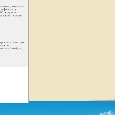
ихологии, закончил
по фольклору.
2001), премия
ых мари»), премия
верситете. Участник
один из
налах «Октябрь»,