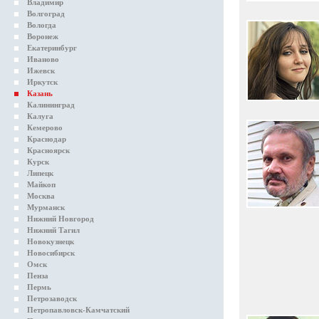
Владимир
Волгоград
Вологда
Воронеж
Екатеринбург
Иваново
Ижевск
Иркутск
Казань
Калининград
Калуга
Кемерово
Краснодар
Красноярск
Курск
Липецк
Майкоп
Москва
Мурманск
Нижний Новгород
Нижний Тагил
Новокузнецк
Новосибирск
Омск
Пенза
Пермь
Петрозаводск
Петропавловск-Камчатский