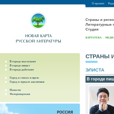
О проекте
.
Реда
Страны и реги
Литературные 
Студия
.
КАРТОТЕКА
МЕДИ
СТРАНЫ 
В городе выступают
В городе пишут
ЭЛИСТА
В городе работают
Город в стихах и прозе
В городе пи
Город в зеркале аналитики
Новости
Фоторепортажи