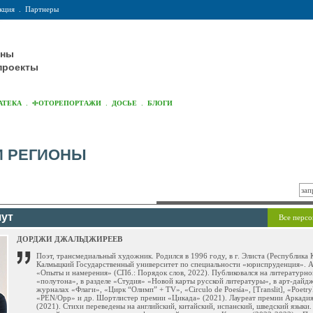
кция
.
Партнеры
оны
проекты
.
.
.
АТЕКА
ФОТОРЕПОРТАЖИ
ДОСЬЕ
БЛОГИ
И РЕГИОНЫ
шут
Все персо
ДОРДЖИ ДЖАЛЬДЖИРЕЕВ
Поэт, трансмедиальный художник. Родился в 1996 году, в г. Элиста (Республика
Калмыцкий Государственный университет по специальности «юриспруденция». А
«Опыты и намерения» (СПб.: Порядок слов, 2022). Публиковался на литературно
«полутона», в разделе «Студия» «Новой карты русской литературы», в арт-дайд
журналах «Флаги», «Цирк “Олимп” + TV», «Circulo de Poesía», [Translit], «Poetry
«PEN/Opp» и др. Шортлистер премии «Цикада» (2021). Лауреат премии Аркади
(2021). Стихи переведены на английский, китайский, испанский, шведский языки