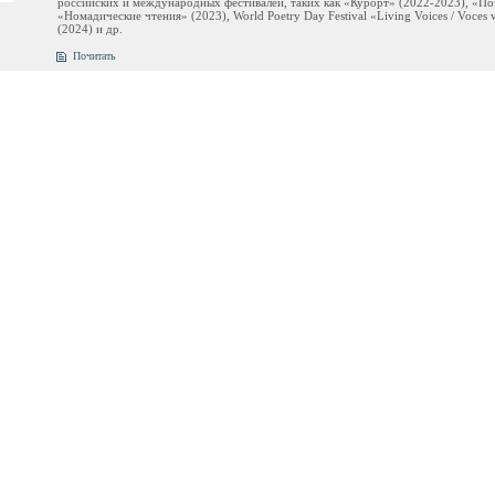
российских и международных фестивалей, таких как «Курорт» (2022-2023), «По
«Номадические чтения» (2023), World Poetry Day Festival «Living Voices / Voces v
(2024) и др.
Почитать