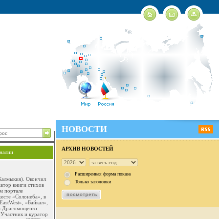
НОВОСТИ
АРХИВ НОВОСТЕЙ
налии
Расширенная форма показа
 Калмыкия). Окончил
Только заголовки
втор книги стихов
м портале
жесте «Солонеба», в
EastWest», «Байкал»,
я Драгомощенко
. Участник и куратор