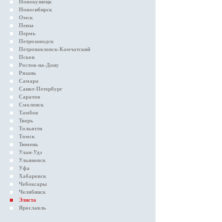
Новокузнецк
Новосибирск
Омск
Пенза
Пермь
Петрозаводск
Петропавловск-Камчатский
Псков
Ростов-на-Дону
Рязань
Самара
Санкт-Петербург
Саратов
Смоленск
Тамбов
Тверь
Тольятти
Томск
Тюмень
Улан-Удэ
Ульяновск
Уфа
Хабаровск
Чебоксары
Челябинск
Элиста
Ярославль