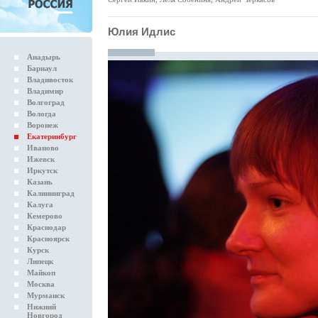
Юлия Идлис
Анадырь
Барнаул
Владивосток
Владимир
Волгоград
Вологда
Воронеж
Екатеринбург
Иваново
Ижевск
Иркутск
Казань
Калининград
Калуга
Кемерово
Краснодар
Красноярск
Курск
Липецк
Майкоп
Москва
Мурманск
Нижний
Новгород