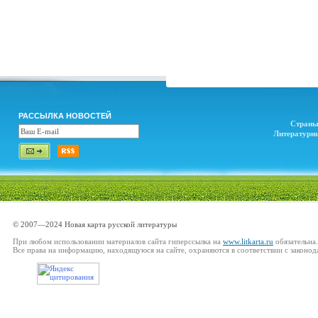
РАССЫЛКА НОВОСТЕЙ
Страны
Литературн
© 2007—2024 Новая карта русской литературы
При любом использовании материалов сайта гиперссылка на
www.litkarta.ru
обязательна.
Все права на информацию, находящуюся на сайте, охраняются в соответствии с законод