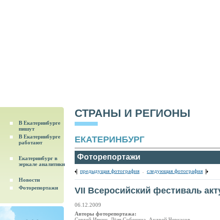
СТРАНЫ И РЕГИОНЫ
В Екатеринбурге
пишут
В Екатеринбурге
ЕКАТЕРИНБУРГ
работают
Фоторепортажи
Екатеринбург в
зеркале аналитики
предыдущая фотография
.
следующая фотография
Новости
Фоторепортажи
VII Всеросийский фестиваль ак
06.12.2009
Авторы фоторепортажа:
Сергей Ивкин, Лёля Собенина, Андрей Черкасов