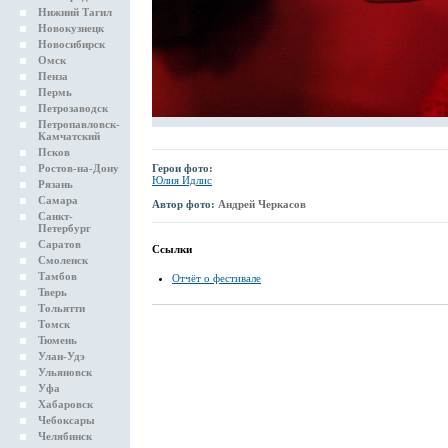
Нижний Тагил
Новокузнецк
Новосибирск
Омск
Пенза
Пермь
Петрозаводск
Петропавловск-
Камчатский
Псков
Ростов-на-Дону
Герои фото:
Юлия Идлис
Рязань
Самара
Автор фото:
Андрей Черкасов
Санкт-
Петербург
Саратов
Ссылки
Смоленск
Тамбов
Отчёт о фестивале
Тверь
Тольятти
Томск
Тюмень
Улан-Удэ
Ульяновск
Уфа
Хабаровск
Чебоксары
Челябинск