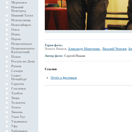
Мурманск
Нижний
Новгород
Нижний Тагил
Новокузнецк
Новосибирск
Омск
Пенза
Пермь
Петрозаводск
Герои фото:
Петропавловск-
Никита Иванов,
Александр Маниченко
,
Василий Чепелев
,
Ан
Камчатский
Автор фото:
Сергей Ивкин
Псков
Ростов-на-Дону
Рязань
Ссылки
Самара
Санкт-
Отчёт о фестивале
Петербург
Саратов
Смоленск
Тамбов
Тверь
Тольятти
Томск
Тюмень
Улан-Удэ
Ульяновск
Уфа
Хабаровск