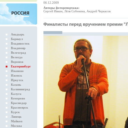
06.12.2009
Авторы фоторепортажа:
Сергей Ивкин, Лёля Собенина, Андрей Черкасов
Финалисты перед вручением премии "Л
Анадырь
Барнаул
Владивосток
Владимир
Волгоград
Вологда
Воронеж
Екатеринбург
Иваново
Ижевск
Иркутск
Казань
Калининград
Калуга
Кемерово
Краснодар
Красноярск
Курск
Липецк
Майкоп
Москва