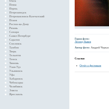
Омск
Пенза
Пермь
Петрозаводск
Петропавловск-Камчатский
Псков
Ростов-на-Дону
Рязань
Самара
Санкт-Петербург
Герои фото:
Саратов
Леонид Быков
Смоленск
Тамбов
Автор фото:
Андрей Черка
Тверь
Тольятти
Ссылки
Томск
Тюмень
Отчёт о фестивале
Улан-Удэ
Ульяновск
Уфа
Хабаровск
Чебоксары
Челябинск
Элиста
Ярославль