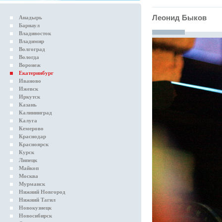
Леонид Быков
Анадырь
Барнаул
Владивосток
Владимир
Волгоград
Вологда
Воронеж
Екатеринбург
Иваново
Ижевск
Иркутск
Казань
Калининград
Калуга
Кемерово
Краснодар
Красноярск
Курск
Липецк
Майкоп
Москва
Мурманск
Нижний Новгород
Нижний Тагил
Новокузнецк
Новосибирск