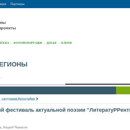
кция
.
Партнеры
оны
проекты
.
.
.
АТЕКА
ФОТОРЕПОРТАЖИ
ДОСЬЕ
БЛОГИ
РЕГИОНЫ
Г
.
следующая фотография
ий фестиваль актуальной поэзии "ЛитератуРРент
а, Андрей Черкасов