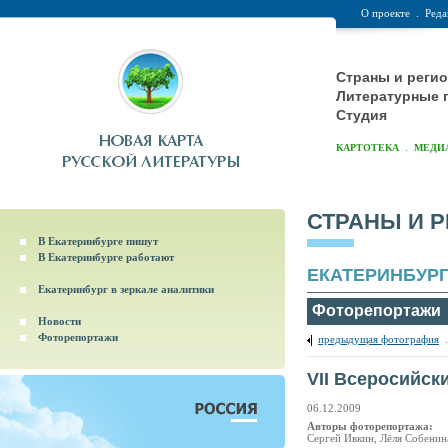
О проекте
.
Реда
Страны и реги
Литературные 
Студия
.
КАРТОТЕКА
МЕДИ
СТРАНЫ И 
В Екатеринбурге пишут
В Екатеринбурге работают
ЕКАТЕРИНБУР
Екатеринбург в зеркале аналитики
Фоторепортажи
Новости
Фоторепортажи
предыдущая фотография
VII Всеросийск
06.12.2009
Авторы фоторепортажа:
Сергей Ивкин, Лёля Собенин