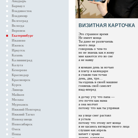
Анадырь
Барнаул
Владивосток
Владимир
Волгоград
ВИЗИТНАЯ КАРТОЧКА
Вологда
Воронеж
Это странное время
Екатеринбург
Не имеет конца
Иваново
Ты даже не различаешь
моего лица
Ижевск
говоришь о чем-то
Иркутск
но не знаешь как я живу
Казань
мне кажется это во сне
а не наяву
Калининград
Калуга
я комкаю день за ночью
Кемерово
я плачу в календари
я ставлю там точки
Краснодар
день, два, три…
Красноярск
ты ездишь в своей машине
Курск
гоняешь свой самолет
взад-вперед
Липецк
Майкоп
я дочку учу что папа —
Москва
это почти как мама
а она молчит
Мурманск
потому что как ты упрямая
Нижний Новгород
Нижний Тагил
на улице снег растаял
я устала
Новокузнецк
потому что этому нет конца
Новосибирск
я не касаюсь взглядом твоего лица
Омск
слушаю как апрель
капает с крыш
Пенза
думаю, однажды