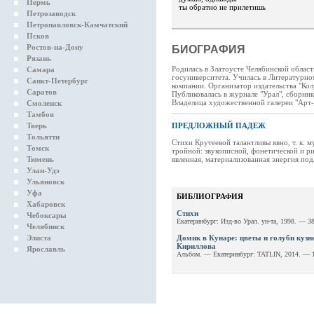
Пермь
ты обратно не прилетишь
Петрозаводск
Петропавловск-Камчатский
Псков
Ростов-на-Дону
БИОГРАФИЯ
Рязань
Родилась в Златоусте Челябинской облас
Самара
госуниверситета. Училась в Литературном
Санкт-Петербург
компании. Организатор издательства "Ко
Саратов
Публиковалась в журнале "Урал", сборник
Владелица художественной галереи "Арт-
Смоленск
Тамбов
Тверь
ПРЕДЛОЖНЫЙ ПАДЕЖ
Тольятти
Стихи Крутеевой талантливы явно, т. к. 
Томск
тройной: звукописной, фонетической и ри
Тюмень
явленная, материализованная энергия по
Улан-Удэ
Ульяновск
Уфа
БИБЛИОГРАФИЯ
Хабаровск
Стихи
Чебоксары
Екатеринбург: Изд-во Урал. ун-та, 1998. — 38
Челябинск
Элиста
Домик в Кунаре: цветы и голуби кузн
Кириллова
Ярославль
Альбом. — Екатеринбург: TATLIN, 2014. — 1