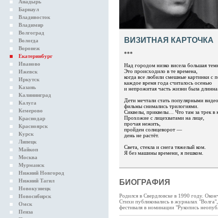
Анадырь
Барнаул
Владивосток
Владимир
Волгоград
ВИЗИТНАЯ КАРТОЧКА
Вологда
Воронеж
***
Екатеринбург
Иваново
Над городом низко висела большая тем
Это происходило в те времена,
Ижевск
когда все любили смешные картинки с 
Иркутск
каждое время года считалось осенью
Казань
и непрожитая часть жизни была длинна
Калининград
Дети мечтали стать популярными виде
Калуга
фильмы снимались трилогиями.
Кемерово
Сиквелы, приквелы… Что там за трек в 
Прохожие с лицехватами на лице,
Краснодар
прочая нежить,
Красноярск
пройден солнцеворот —
Курск
день не растёт.
Липецк
Света, стекла и снега тяжелый ком.
Майкоп
Я без машины времени, я пешком.
Москва
Мурманск
Нижний Новгород
Нижний Тагил
БИОГРАФИЯ
Новокузнецк
Родился в Свердловске в 1990 году. Окон
Новосибирск
Стихи публиковались в журналах "Волга",
Омск
фестиваля в номинации "Рукопись неопуб
Пенза