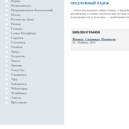
Пермь
ПРЕДЛОЖНЫЙ ПАДЕЖ
Петрозаводск
Петропавловск-Камчатский
...стихи молодежно-энергичные, с выдумк
растворена условно-поэтическая печаль и
Псков
искушенность в чувствах — влюбленност
Ростов-на-Дону
Рязань
Самара
БИБЛИОГРАФИЯ
Санкт-Петербург
Саратов
Верные. Смешные. Немногие
Смоленск
М.: Воймега, 2014
Тамбов
Тверь
Тольятти
Томск
Тюмень
Улан-Удэ
Ульяновск
Уфа
Хабаровск
Чебоксары
Челябинск
Элиста
Ярославль