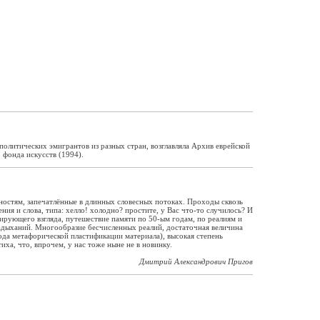
политических эмигрантов из разных стран, возглавляла Архив еврейской
 фонда искусств (1994).
тностям, запечатлённые в длинных словесных потоках. Проходы сквозь
я и слова, типа: хелло! холодно? простите, у Вас что-то случилось? И
ирующего взгляда, путешествие памяти по 50-ым годам, по реалиям и
дыханий. Многообразие бесчисленных реалий, достаточная величина
ода метафорической пластификации материала), высокая степень
а, что, впрочем, у нас тоже ныне не в новинку.
Дмитрий Александрович Пригов