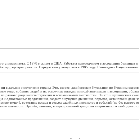
го университета. С 1978 г. живет в США. Работала переводчиком в ассоциации беженцев и 
втор ряда арт-проектов. Первую книгу выпустила в 1985 году. Стипендиат Национального
, ни в дальние экзотичесие страны. Это, скорее, джойсовские блуждания по ближним окрес
е вещи, события, людей и их встречные взгляды, мимолётные мысли и ассоциации, обращени
 по разного рода наличествующим и вспоминаемым местностям. Но это и путешествия скан
 и односложные предложения, создаёт ощущение движения, порывов, остановок и даже за
ские темы»), сочетание весьма и весьма удалённых предметов и событий (но без всякого р
ние эпичности. Причём, заметим, в маркированной традиции американского свободного стих