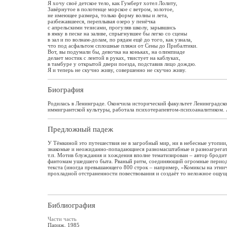
Я хочу своё детское тело, как Гумберт хотел Лолиту,
Завёрнутое в полотенце морское с ветром, золотое,
не имеющее размера, только форму волны и лета,
разбежавшееся, переплывая озеро у пенёчка
с апрельскими тезисами, прогуляв школу, зарывшись
в ямку в песке на заливе, спрыгнувшее бы легко со сцены
в зал и по волнам-долам, по рядам ещё до того, как узнала,
что под асфальтом сплошные пляжи от Сены до Прибалтики.
Вот, вы подумали бы, девочка на коньках, на олимпиаде
делает мостик с лентой в руках, твистует на каблуках,
в тамбуре у открытой двери поезда, подставив лицо дождю.
Я и теперь не скучно живу, совершенно не скучно живу.
Биография
Родилась в Ленинграде. Окончила исторический факультет Ленинградско
иммигрантской культуры, работала психотерапевтом-психоаналитиком. А
Предложный падеж
У Тёмкиной это путешествия не в загробный мир, ни в небесные утопии
знакомые и неожиданно-попадающиеся разномасштабные и разноагрегатны
т.п. Мотив блуждания и хождения вполне тематизирован – автор бродит
фантомам ушедшего быта. Рваный ритм, соединяющий огромные периоды
текста (иногда превышающего 800 строк – например, «Комиксы на этниче
прохладной отстраненности повествования и создаёт то неложное ощуще
Библиография
Части часть
Париж, 1985