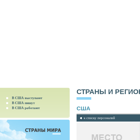
СТРАНЫ И РЕГИ
В США выступают
В США пишут
США
В США работают
к списку персоналий