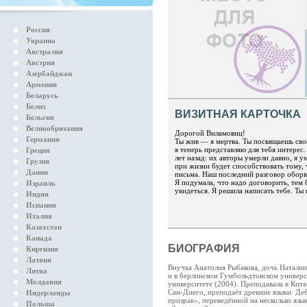
Россия
Украина
Австралия
Австрия
Азербайджан
Армения
Беларусь
Белиз
ВИЗИТНАЯ КАРТОЧКА
Бельгия
Великобритания
Дорогой Виламовиц!
Германия
Ты жив — я мертва. Ты посвящаешь сво
я теперь представляю для тебя интерес
Греция
лет назад: их авторы умерли давно, я у
Грузия
при жизни будет способствовать тому, 
Дания
письма. Наш последний разговор оборв
Я подумала, что надо договорить, тем 
Израиль
увидеться. Я решила написать тебе. Ты
Индия
Испания
Италия
Казахстан
Канада
БИОГРАФИЯ
Киргизия
Латвия
Внучка Анатолия Рыбакова, дочь Натали
Литва
и в берлинском Гумбольдтовском универс
Молдавия
университете (2004). Преподавала в Кит
Сан-Диего, преподаёт древние языки. Деб
Нидерланды
призрак», переведённой на несколько яз
Польша