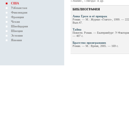
«Знамя», «Звезда» и др.
США
Узбекистан
БИБЛИОГРАФИЯ
Финляндия
Анна Гром и её призрак
Франция
Роман. — М.: Журнал «Глагол», 1999. — 22
Чехия
Вып.47.
Швейцария
Тайна
Швеция
Повести. Роман. — Екатеринбург: У-Фактория
Эстония
— 407 с.
Япония
Братство проигравших
Роман. — М.: Время, 2005. — 169 с.