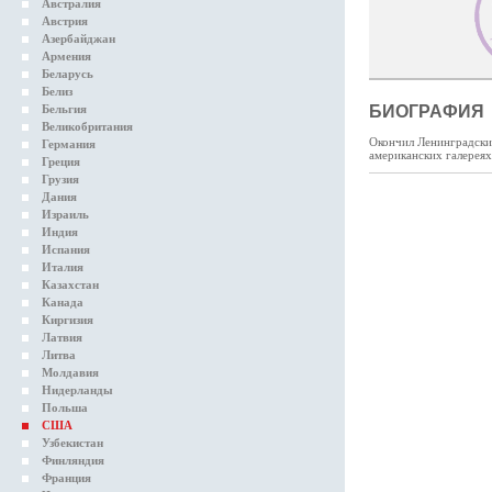
Австралия
Австрия
Азербайджан
Армения
Беларусь
Белиз
Бельгия
БИОГРАФИЯ
Великобритания
Окончил Ленинградский
Германия
американских галереях
Греция
Грузия
Дания
Израиль
Индия
Испания
Италия
Казахстан
Канада
Киргизия
Латвия
Литва
Молдавия
Нидерланды
Польша
США
Узбекистан
Финляндия
Франция