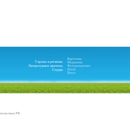
Картотека
Страны и регионы
Медиатека
Литературные проекты
Фоторепортажи
Досье
Студия
Блоги
ательством РФ.