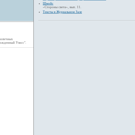
Шмойс
«Стороны света», вып. 11.
Тексты в Журнальном Зале
различных
божденный Улисс".