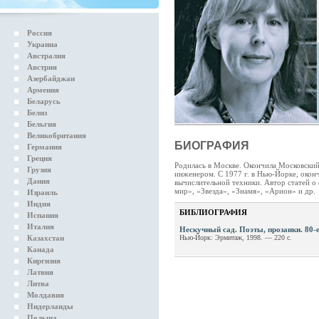
Россия
Украина
Австралия
Австрия
Азербайджан
Армения
Беларусь
Белиз
Бельгия
Великобритания
БИОГРАФИЯ
Германия
Греция
Родилась в Москве. Окончила Московский
Грузия
инженером. С 1977 г. в Нью-Йорке, окон
Дания
вычислительной техники. Автор статей о
мир», «Звезда», «Знамя», «Арион» и др.
Израиль
Индия
БИБЛИОГРАФИЯ
Испания
Италия
Нескучный сад. Поэты, прозаики. 80-
Казахстан
Нью-Йорк: Эрмитаж, 1998. — 220 с.
Канада
Киргизия
Латвия
Литва
Молдавия
Нидерланды
Польша