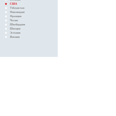
США
Узбекистан
Финляндия
Франция
Чехия
Швейцария
Швеция
Эстония
Япония