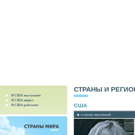
СТРАНЫ И РЕГИ
В США выступают
В США пишут
США
В США работают
к списку персоналий