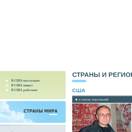
СТРАНЫ И РЕГИ
В США выступают
В США пишут
США
В США работают
к списку персоналий