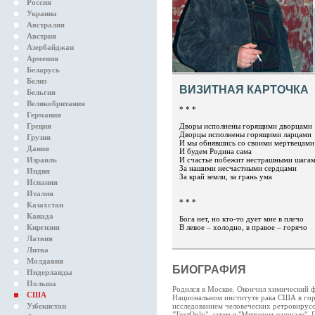
Россия
Украина
Австралия
Австрия
Азербайджан
Армения
Беларусь
Белиз
ВИЗИТНАЯ КАРТОЧКА
Бельгия
Великобритания
* * *
Германия
Греция
Дворы исполнены горящими дворцами
Дворцы исполнены горящими ларцами
Грузия
И мы обнявшись со своими мертвецами
Дания
И будем Родина сама
Израиль
И счастье побежит нестрашными шага
За нашими несчастными сердцами
Индия
За край земли, за грань ума
Испания
Италия
* * *
Казахстан
Канада
Бога нет, но кто-то дует мне в плечо
Киргизия
В левое – холодно, в правое – горячо
Латвия
Литва
Молдавия
БИОГРАФИЯ
Нидерланды
Польша
Родился в Москве. Окончил химический ф
США
Национальном институте рака США в гор
Узбекистан
исследованием человеческих ретровирусо
"TextOnly", затем в "Митином журнале". 