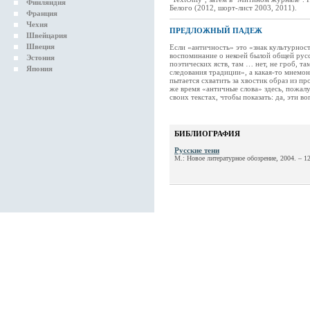
Финляндия
Белого (2012, шорт-лист 2003, 2011).
Франция
Чехия
ПРЕДЛОЖНЫЙ ПАДЕЖ
Швейцария
Швеция
Если «античность» это «знак культурности
воспоминание о некоей былой общей русс
Эстония
поэтических яств, там … нет, не гроб, т
Япония
следования традиции», а какая-то мнемон
пытается схватить за хвостик образ из п
же время «античные слова» здесь, пожал
своих текстах, чтобы показать: да, эти в
БИБЛИОГРАФИЯ
Русские тени
М.: Новое литературное обозрение, 2004. – 12