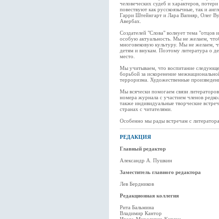
человеческих судеб и характеров, потери
повествуют как русскоязычные, так и анг
Гарри Штейнгарт и Лара Вапняр, Олег Ву
Авербах.
Создателей "Слова" волнует тема "отцов 
особую актуальность. Мы не желаем, чтоб
многовековую культуру. Мы не желаем, 
детям и внукам. Поэтому литература о де
место.
Мы учитываем, что воспитание следующег
борьбой за искоренение межнациональной
терроризма. Художественные произведени
Мы всячески помогаем связи литераторов
номера журнала с участием членов редкол
также индивидуальные творческие встреч
странах с читателями.
Особенно мы рады встречам с литератора
РЕДАКЦИЯ
Главный редактор
Александр А. Пушкин
Заместитель главного редактора
Лев Бердников
Редакционная коллегия
Рита Бальмина
Владимир Кантор