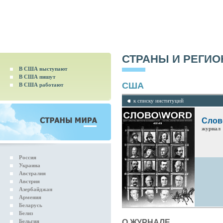
СТРАНЫ И РЕГИ
В США выступают
В США пишут
США
В США работают
к списку институций
Слов
журнал
Россия
Украина
Австралия
Австрия
Азербайджан
Армения
Беларусь
Белиз
Бельгия
О ЖУРНАЛЕ