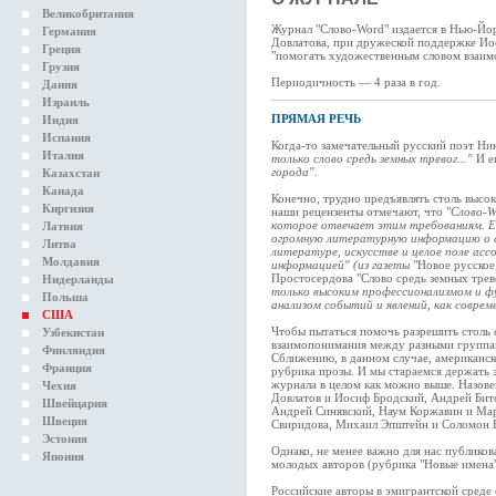
Великобритания
Журнал "Слово-Word" издается в Нью-Йор
Германия
Довлатова, при дружеской поддержке Иос
Греция
"помогать художественным словом взаи
Грузия
Периодичность — 4 раза в год.
Дания
Израиль
ПРЯМАЯ РЕЧЬ
Индия
Испания
Когда-то замечательный русский поэт Ник
Италия
только слово средь земных тревог..."
И е
города".
Казахстан
Канада
Конечно, трудно предъявлять столь высок
Киргизия
наши рецензенты отмечают, что "
Слово-W
которое отвечает этим требованиям. Е
Латвия
огромную литературную информацию о с
Литва
литературе, искусстве и целое поле ас
Молдавия
информацией" (из газеты
"Новое русское
Простосердова "Слово средь земных трев
Нидерланды
только высоким профессионализмом и ф
Польша
анализом событий и явлений, как совре
США
Чтобы пытаться помочь разрешить столь 
Узбекистан
взаимопонимания между разными группам
Финляндия
Cближению, в данном случае, американск
Франция
рубрика прозы. И мы стараемся держать э
журнала в целом как можно выше. Назове
Чехия
Довлатов и Иосиф Бродский, Андрей Би
Швейцария
Андрей Синявский, Наум Коржавин и Мар
Швеция
Свиридова, Михаил Эпштейн и Соломон В
Эстония
Однако, не менее важно для нас публиков
Япония
молодых авторов (рубрика "Новые имена"
Российские авторы в эмигрантской среде