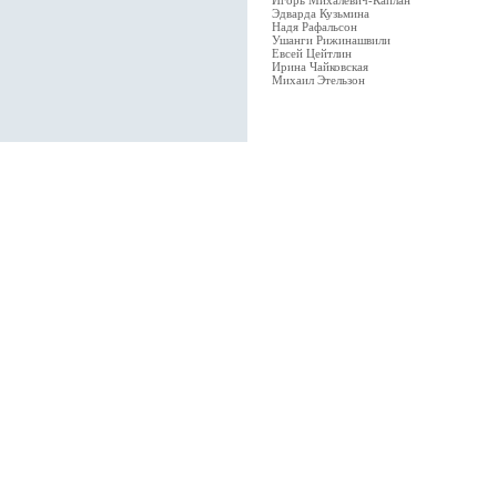
Игорь Михалевич-Каплан
Эдварда Кузьмина
Надя Рафальсон
Ушанги Рижинашвили
Евсей Цейтлин
Ирина Чайковская
Михаил Этельзон