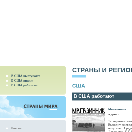
СТРАНЫ И РЕГИ
В США выступают
В США пишут
США
В США работают
В США работают
Магазинник
журнал
Экспериментальн
Выходит ежегодн
Россия
искусство. Сред
Давельман, К.К.