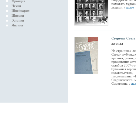
поддержке Иосиф
Франция
помогать худож
Чехия
людьми. /
далее
Швейцария
Швеция
Эстония
Япония
Стороны Света
журнал
На страницах л
Света» публикую
критика, фотогр
проживания авто
октября 2007-го
бумажная верси
издательством,
Гандельсмана, 
Стариковского, 
Сумеркина. /
дал