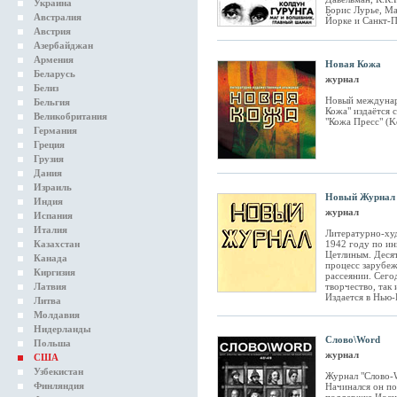
Украина
Борис Лурье, М
Австралия
Йорке и Санкт-П
Австрия
Азербайджан
Армения
Новая Кожа
Беларусь
журнал
Белиз
Новый междунар
Бельгия
Кожа" издаётся 
Великобритания
"Кожа Пресс" (K
Германия
Греция
Грузия
Дания
Израиль
Новый Журнал
Индия
журнал
Испания
Италия
Литературно-ху
Казахстан
1942 году по ин
Цетлиным. Деся
Канада
процесс зарубеж
Киргизия
рассеянии. Сего
Латвия
творчество, так 
Издается в Нью-
Литва
Молдавия
Нидерланды
Слово\Word
Польша
журнал
США
Узбекистан
Журнал "Слово-W
Финляндия
Начинался он по