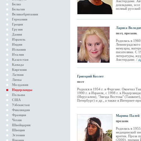
Амстердаме. Авт
Белиз
докладами, эссе
полный русский 
Бельгия
Великобритания
Германия
Греция
Лариса Володи
Грузия
поэт, прозаик
Дания
Израиль
Родилась в 1960
Индия
Ленинградского 
мемуары, матери
Испания
писателями. С 1
Италия
литературы, жур
Казахстан
Амстердаме. /
д
Канада
Киргизия
Латвия
Григорий Коэлет
Литва
поэт
Молдавия
Родился в 1954 г. в Фергане. Окончил Т
Нидерланды
1990 г. в Израиле, с 1998 г. в Нидерлан
Польша
(Иерусалим), "Звезда Востока" (Ташкент)
США
Петербург) и др., а также в Интернет-пр
Узбекистан
Финляндия
Франция
Марина Палей
Чехия
прозаик
Швейцария
Родилась в 1955
Швеция
медицинский ин
Эстония
критик. Проза п
(2000), премии 
Япония