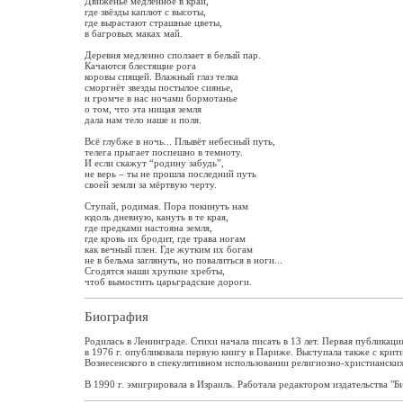
Движенье медленное в край,
где звёзды каплют с высоты,
где вырастают страшные цветы,
в багровых маках май.
Деревня медленно сползает в белый пар.
Качаются блестящие рога
коровы спящей. Влажный глаз телка
сморгнёт звезды постылое сиянье,
и громче в нас ночами бормотанье
о том, что эта нищая земля
дала нам тело наше и поля.
Всё глубже в ночь... Плывёт небесный путь,
телега прыгает поспешно в темноту.
И если скажут “родину забудь”,
не верь – ты не прошла последний путь
своей земли за мёртвую черту.
Ступай, родимая. Пора покинуть нам
юдоль дневную, кануть в те края,
где предками настояна земля,
где кровь их бродит, где трава ногам
как вечный плен. Где жутким их богам
не в бельма заглянуть, но повалиться в ноги...
Сгодятся наши хрупкие хребты,
чтоб вымостить царьградские дороги.
Биография
Родилась в Ленинграде. Стихи начала писать в 13 лет. Первая публикаци
в 1976 г. опубликовала первую книгу в Париже. Выступала также с кри
Вознесенского в спекулятивном использовании религиозно-христианских
В 1990 г. эмигрировала в Израиль. Работала редактором издательства "