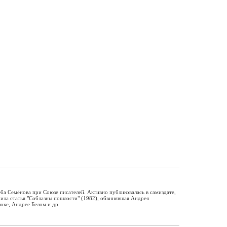
еба Семёнова при Союзе писателей. Активно публиковалась в самиздате,
ила статья "Соблазны пошлости" (1982), обвинявшая Андрея
оке, Андрее Белом и др.