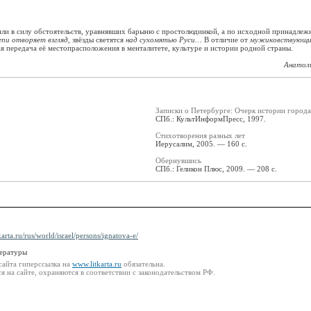
или в силу обстоятельств, уравнявших барыню с простолюдинкой, а по исходной принадлежн
епи отворяет взгляд
, звёзды светятся
над сухомятью Руси…
В отличие от
мужиковствующи
ая передача её местопрасположения в менталитете, культуре и истории родной страны.
Анатол
Записки о Петербурге: Очерк истории города
СПб.: КультИнформПресс, 1997.
Стихотворения разных лет
Иерусалим, 2005. — 160 с.
Обернувшись
СПб.: Геликон Плюс, 2009. — 208 с.
karta.ru/rus/world/israel/persons/ignatova-e/
тературы
сайта гиперссылка на
www.litkarta.ru
обязательна.
 на сайте, охраняются в соответствии с законодательством РФ.