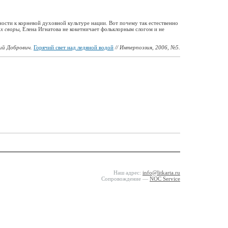
ости к корневой духовной культуре нации. Вот почему так естественно
х своры
, Елена Игнатова не кокетничает фольклорным слогом и не
ий Добрович.
Горячий свет над ледяной водой
// Интерпоэзия, 2006, №5.
Наш адрес:
info@litkarta.ru
Сопровождение —
NOC Service