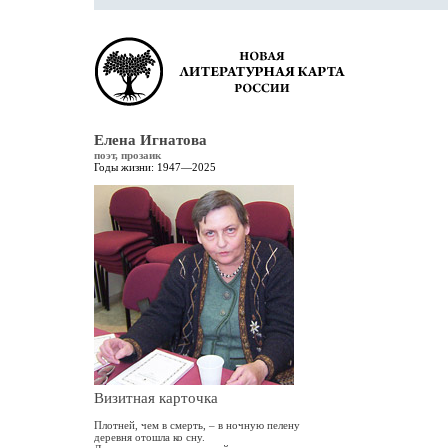
Елена Игнатова
поэт, прозаик
Годы жизни: 1947—2025
Визитная карточка
Плотней, чем в смерть, – в ночную пелену
деревня отошла ко сну.