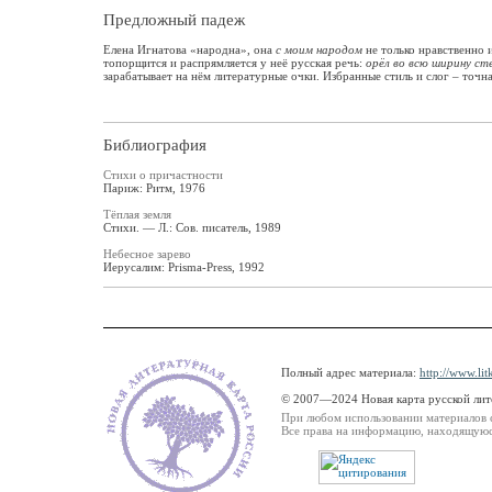
Предложный падеж
Елена Игнатова «народна», она
с моим народом
не только нравственно 
топорщится и распрямляется у неё русская речь:
орёл во всю ширину ст
зарабатывает на нём литературные очки. Избранные стиль и слог – точн
Библиография
Стихи о причастности
Париж: Ритм, 1976
Тёплая земля
Стихи. — Л.: Сов. писатель, 1989
Небесное зарево
Иерусалим: Prisma-Press, 1992
Полный адрес материала:
http://www.lit
© 2007—2024 Новая карта русской ли
При любом использовании материалов 
Все права на информацию, находящуюся