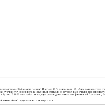
я состоялась в 1963 в газете "Смена". В начале 1970-х посещала ЛИТО под руководством Гл
тико-публицистическими неподцензурными статьями, из которых наибольший резонанс получ
 образов. В 1980-е гг. работала над сценариями документальных фильмов об Ахматовой, Бл
Библиотека Алия" Иерусалимского университета.