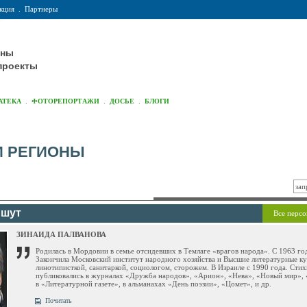
кция
.
Партнеры
оны
проекты
.
.
.
АТЕКА
ФОТОРЕПОРТАЖИ
ДОСЬЕ
БЛОГИ
И РЕГИОНЫ
ишут
Все персо
ЗИНАИДА ПАЛВАНОВА
Родилась в Мордовии в семье отсидевших в Темлаге «врагов народа». С 1963 го
Закончила Московский институт народного хозяйства и Высшие литературные ку
линотиписткой, санитаркой, социологом, сторожем. В Израиле с 1990 года. Сти
публиковались в журналах «Дружба народов», «Арион», «Нева», «Новый мир», 
в «Литературной газете», в альманахах «День поэзии», «Цомет», и др.
Почитать