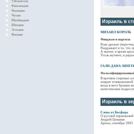
Узбекистан
Финляндия
Франция
Чехия
Швейцария
Израиль в ст
Швеция
Эстония
МИХАИЛ КОРОЛЬ
Япония
Финджан и наргила
Руки дрожат (впрочем,
Раздражает и то, что л
А значит, и время прох
Уголь мутнеет, и рядом
ГАЛИ-ДАНА ЗИНГЕ
Фальсифицированный
В кротком стареньи су
покрыт телевизионной 
когда в него брошен к
палестинским подростк
Израиль в зе
Слева от Босфора
О русской израильской
Андрей Грицман
Арион, сентябрь 2003