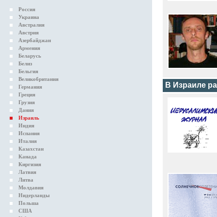
Россия
Украина
Австралия
Австрия
Азербайджан
Армения
Беларусь
Белиз
Бельгия
Великобритания
В Израиле р
Германия
Греция
Грузия
Дания
Израиль
Индия
Испания
Италия
Казахстан
Канада
Киргизия
Латвия
Литва
Молдавия
Нидерланды
Польша
США