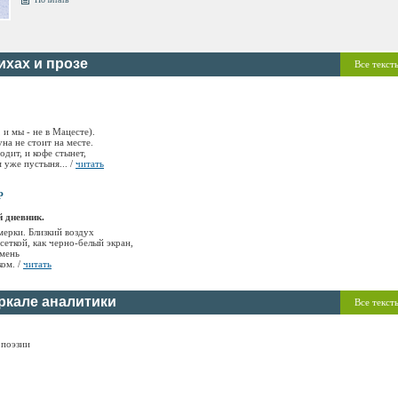
ихах и прозе
Все текст
 и мы - не в Мацесте).
уна не стоит на месте.
одит, и кофе стынет,
 уже пустыня... /
читать
Р
 дневник.
мерки. Близкий воздух
сеткой, как черно-белый экран,
амень
ом. /
читать
ркале аналитики
Все текст
 поэзии