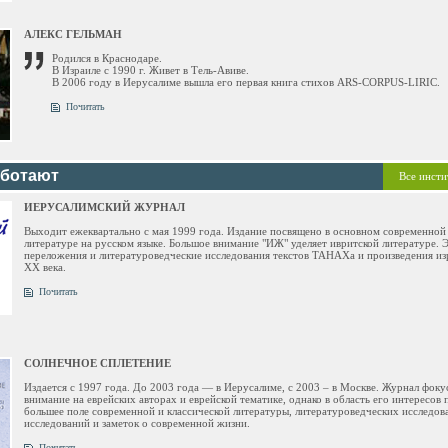
АЛЕКС ГЕЛЬМАН
Родился в Краснодаре.
В Израиле с 1990 г. Живет в Тель-Авиве.
В 2006 году в Иерусалиме вышла его первая книга стихов ARS-CORPUS-LIRIC.
Почитать
аботают
Все инст
ИЕРУСАЛИМСКИЙ ЖУРНАЛ
Выходит ежеквартально с мая 1999 года. Издание посвящено в основном современной
литературе на русском языке. Большое внимание "ИЖ" уделяет ивритской литературе. 
переложения и литературоведческие исследования текстов ТАНАХа и произведения из
ХХ века.
Почитать
СОЛНЕЧНОЕ СПЛЕТЕНИЕ
Издается с 1997 года. До 2003 года — в Иерусалиме, с 2003 – в Москве. Журнал фоку
внимание на еврейских авторах и еврейской тематике, однако в область его интересов 
большее поле современной и классической литературы, литературоведческих исследов
исследований и заметок о современной жизни.
Почитать