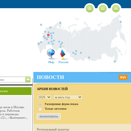
НОВОСТИ
АРХИВ НОВОСТЕЙ
налии
Расширенная форма показа
да жила в Москве.
Только заголовки
рсы. Работала
хи и переводы
«22», «Континент»,
Региональный куратор: