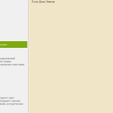
Гали-Дана Зингер
итуции
 израильской
Это новые
раильских классиков
сирует своё
попадает гораздо
аний, исторических